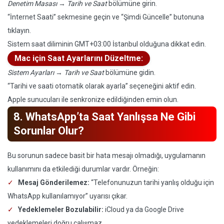
Denetim Masası
→
Tarih ve Saat
bölümüne girin.
“İnternet Saati” sekmesine geçin ve “Şimdi Güncelle” butonuna
tıklayın.
Sistem saat diliminin GMT+03:00 İstanbul olduğuna dikkat edin.
Mac için Saat Ayarlarını Düzeltme:
Sistem Ayarları
→
Tarih ve Saat
bölümüne gidin.
“Tarihi ve saati otomatik olarak ayarla” seçeneğini aktif edin.
Apple sunucuları ile senkronize edildiğinden emin olun.
8. WhatsApp’ta Saat Yanlışsa Ne Gibi
Sorunlar Olur?
Bu sorunun sadece basit bir hata mesajı olmadığı, uygulamanın
kullanımını da etkilediği durumlar vardır. Örneğin:
Mesaj Gönderilemez:
“Telefonunuzun tarihi yanlış olduğu için
WhatsApp kullanılamıyor” uyarısı çıkar.
Yedeklemeler Bozulabilir:
iCloud ya da Google Drive
yedeklemeleri doğru çalışmaz.