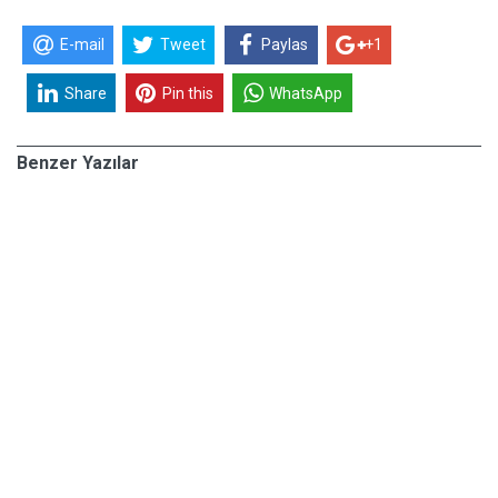
E-mail
Tweet
Paylas
+1
Share
Pin this
WhatsApp
Benzer Yazılar