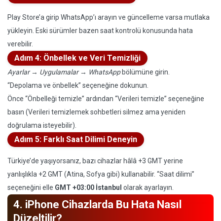
Play Store’a girip WhatsApp’ı arayın ve güncelleme varsa mutlaka
yükleyin. Eski sürümler bazen saat kontrolü konusunda hata
verebilir.
Adım 4: Önbellek ve Veri Temizliği
Ayarlar
→
Uygulamalar
→
WhatsApp
bölümüne girin.
“Depolama ve önbellek” seçeneğine dokunun.
Önce “Önbelleği temizle” ardından “Verileri temizle” seçeneğine
basın (Verileri temizlemek sohbetleri silmez ama yeniden
doğrulama isteyebilir).
Adım 5: Farklı Saat Dilimi Deneyin
Türkiye’de yaşıyorsanız, bazı cihazlar hâlâ +3 GMT yerine
yanlışlıkla +2 GMT (Atina, Sofya gibi) kullanabilir. “Saat dilimi”
seçeneğini elle
GMT +03:00 İstanbul
olarak ayarlayın.
4. iPhone Cihazlarda Bu Hata Nasıl
Düzeltilir?