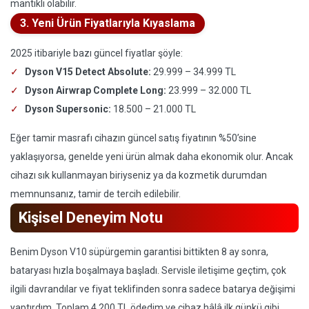
mantıklı olabilir.
3. Yeni Ürün Fiyatlarıyla Kıyaslama
2025 itibariyle bazı güncel fiyatlar şöyle:
Dyson V15 Detect Absolute:
29.999 – 34.999 TL
Dyson Airwrap Complete Long:
23.999 – 32.000 TL
Dyson Supersonic:
18.500 – 21.000 TL
Eğer tamir masrafı cihazın güncel satış fiyatının %50’sine
yaklaşıyorsa, genelde yeni ürün almak daha ekonomik olur. Ancak
cihazı sık kullanmayan biriyseniz ya da kozmetik durumdan
memnunsanız, tamir de tercih edilebilir.
Kişisel Deneyim Notu
Benim Dyson V10 süpürgemin garantisi bittikten 8 ay sonra,
bataryası hızla boşalmaya başladı. Servisle iletişime geçtim, çok
ilgili davrandılar ve fiyat teklifinden sonra sadece batarya değişimi
yaptırdım. Toplam 4.200 TL ödedim ve cihaz hâlâ ilk günkü gibi