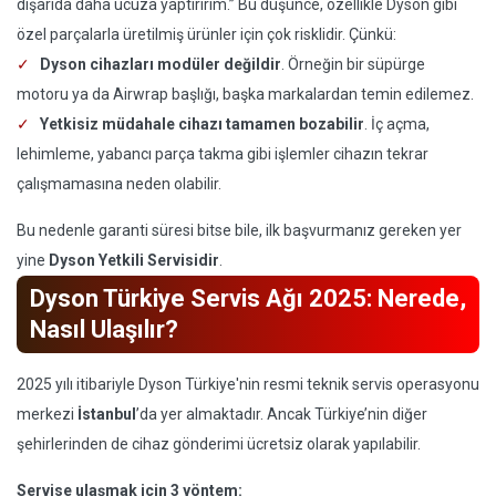
dışarıda daha ucuza yaptırırım.” Bu düşünce, özellikle Dyson gibi
özel parçalarla üretilmiş ürünler için çok risklidir. Çünkü:
Dyson cihazları modüler değildir
. Örneğin bir süpürge
motoru ya da Airwrap başlığı, başka markalardan temin edilemez.
Yetkisiz müdahale cihazı tamamen bozabilir
. İç açma,
lehimleme, yabancı parça takma gibi işlemler cihazın tekrar
çalışmamasına neden olabilir.
Bu nedenle garanti süresi bitse bile, ilk başvurmanız gereken yer
yine
Dyson Yetkili Servisidir
.
Dyson Türkiye Servis Ağı 2025: Nerede,
Nasıl Ulaşılır?
2025 yılı itibariyle Dyson Türkiye'nin resmi teknik servis operasyonu
merkezi
İstanbul
’da yer almaktadır. Ancak Türkiye’nin diğer
şehirlerinden de cihaz gönderimi ücretsiz olarak yapılabilir.
Servise ulaşmak için 3 yöntem: