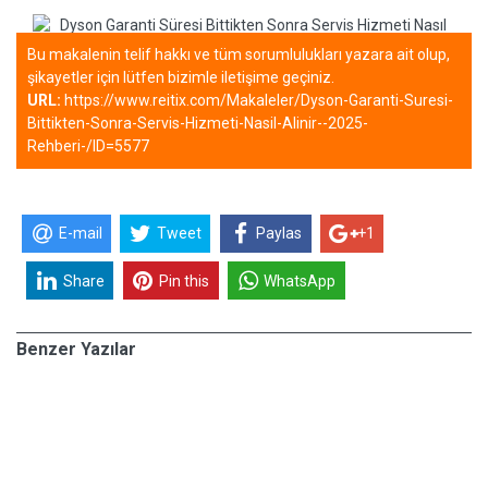
Bu makalenin telif hakkı ve tüm sorumlulukları yazara ait olup,
şikayetler için lütfen bizimle iletişime geçiniz.
URL:
https://www.reitix.com/Makaleler/Dyson-Garanti-Suresi-
Bittikten-Sonra-Servis-Hizmeti-Nasil-Alinir--2025-
Rehberi-/ID=5577
E-mail
Tweet
Paylas
+1
Share
Pin this
WhatsApp
Benzer Yazılar