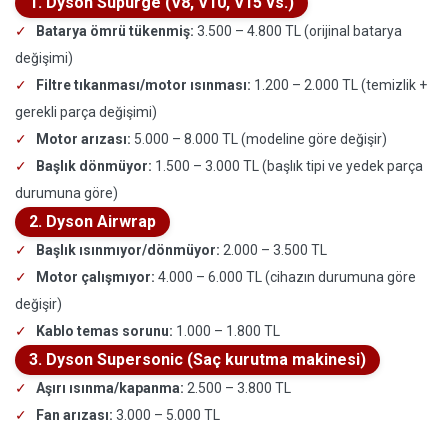
1. Dyson Süpürge (V8, V10, V15 vs.)
Batarya ömrü tükenmiş:
3.500 – 4.800 TL (orijinal batarya
değişimi)
Filtre tıkanması/motor ısınması:
1.200 – 2.000 TL (temizlik +
gerekli parça değişimi)
Motor arızası:
5.000 – 8.000 TL (modeline göre değişir)
Başlık dönmüyor:
1.500 – 3.000 TL (başlık tipi ve yedek parça
durumuna göre)
2. Dyson Airwrap
Başlık ısınmıyor/dönmüyor:
2.000 – 3.500 TL
Motor çalışmıyor:
4.000 – 6.000 TL (cihazın durumuna göre
değişir)
Kablo temas sorunu:
1.000 – 1.800 TL
3. Dyson Supersonic (Saç kurutma makinesi)
Aşırı ısınma/kapanma:
2.500 – 3.800 TL
Fan arızası:
3.000 – 5.000 TL