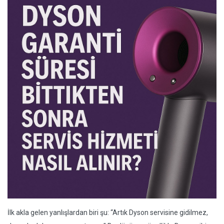
İlk akla gelen yanlışlardan biri şu: “Artık Dyson servisine gidilmez,