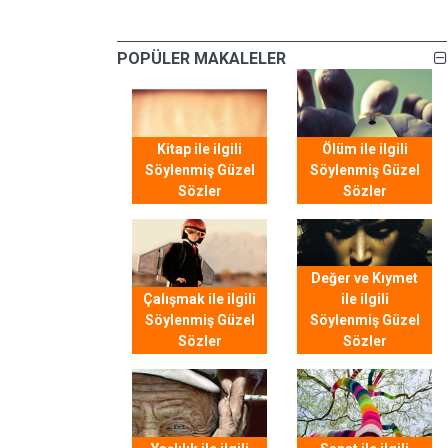
POPÜLER MAKALELER
Kitap ile ilgili
Ölüm ile ilgili
Söylenmiş Güzel
Söylenmiş Güzel
Sözler
Sözler
Değer ve Kıymet
Çalışmak ile ilgili
ile ilgili
Söylenmiş Güzel
Söylenmiş Güzel
Sözler
Sözler