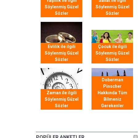
Yaşlılık ile ilgili
Sanat ile ilgili
Söylenmiş Güzel
Söylenmiş Güzel
Sözler
Sözler
Evlilik ile ilgili
Çocuk ile ilgili
Söylenmiş Güzel
Söylenmiş Güzel
Sözler
Sözler
Doberman
Pinscher
Zaman ile ilgili
Hakkında Tüm
Söylenmiş Güzel
Bilmeniz
Sözler
Gerekenler
POPÜLER ANKETLER