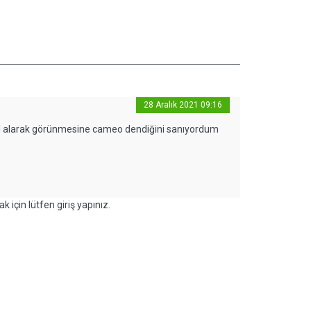
28 Aralık 2021 09:16
 rol alarak görünmesine cameo dendiğini sanıyordum
k için lütfen giriş yapınız.