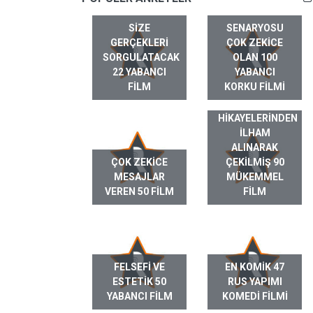
SIZE
SENARYOSU
GERÇEKLERI
ÇOK ZEKICE
SORGULATACAK
OLAN 100
22 YABANCI
YABANCI
FILM
KORKU FILMI
GERÇEK HAYAT
HIKAYELERINDEN
ILHAM
ALINARAK
ÇOK ZEKICE
ÇEKILMIŞ 90
MESAJLAR
MÜKEMMEL
VEREN 50 FILM
FILM
FELSEFI VE
EN KOMIK 47
ESTETIK 50
RUS YAPIMI
YABANCI FILM
KOMEDI FILMI