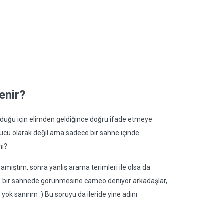
enir?
duğu için elimden geldiğince doğru ifade etmeye
nucu olarak değil ama sadece bir sahne içinde
mi?
mıştım, sonra yanlış arama terimleri ile olsa da
e bir sahnede görünmesine cameo deniyor arkadaşlar,
 yok sanırım :) Bu soruyu da ileride yine adını