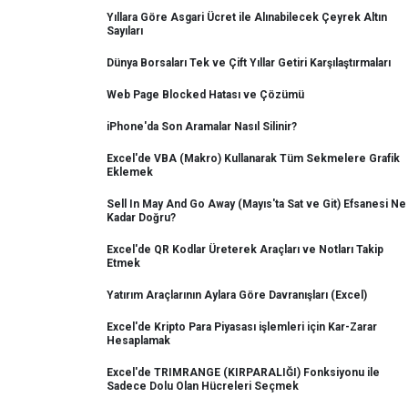
Yıllara Göre Asgari Ücret ile Alınabilecek Çeyrek Altın
Sayıları
Dünya Borsaları Tek ve Çift Yıllar Getiri Karşılaştırmaları
Web Page Blocked Hatası ve Çözümü
iPhone'da Son Aramalar Nasıl Silinir?
Excel'de VBA (Makro) Kullanarak Tüm Sekmelere Grafik
Eklemek
Sell In May And Go Away (Mayıs'ta Sat ve Git) Efsanesi Ne
Kadar Doğru?
Excel'de QR Kodlar Üreterek Araçları ve Notları Takip
Etmek
Yatırım Araçlarının Aylara Göre Davranışları (Excel)
Excel'de Kripto Para Piyasası işlemleri için Kar-Zarar
Hesaplamak
Excel'de TRIMRANGE (KIRPARALIĞI) Fonksiyonu ile
Sadece Dolu Olan Hücreleri Seçmek