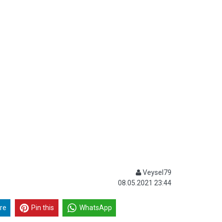
Veysel79
08.05.2021 23:44
re
Pin this
WhatsApp