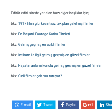
Editör editi: sitede yer alan bazı diğer başlıklar için;
bkz:
1917 filmi gibi kesintisiz tek plan çekilmiş filmler
bkz:
En Başarılı Footage Korku Filmleri
bkz:
Gelmiş geçmiş en acıklı filmler
bkz:
İntikam ile ilgili gelmiş geçmiş en güzel filmler
bkz:
Hayatın anlamı konulu gelmiş geçmiş en güzel filmler
bkz:
Cinli filmler çok mu tutuyor?
E-mail
Tweet
Paylas
+1
Sha