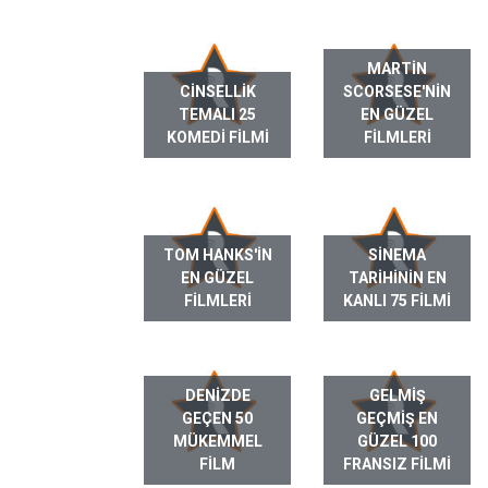
MARTIN
CINSELLIK
SCORSESE'NIN
TEMALI 25
EN GÜZEL
KOMEDI FILMI
FILMLERI
TOM HANKS'IN
SINEMA
EN GÜZEL
TARIHININ EN
FILMLERI
KANLI 75 FILMI
DENIZDE
GELMIŞ
GEÇEN 50
GEÇMIŞ EN
MÜKEMMEL
GÜZEL 100
FILM
FRANSIZ FILMI