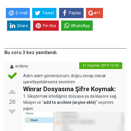
E-mail
Tweet
Paylas
+1
Share
Pin this
WhatsApp
Bu soru 3 kez yanıtlandı.
21 Haziran 2019 12:50
erdens
Adım adım gösteriyorum, doğru cevap olarak
işaretleyebilirseniz sevinirim.
Winrar Dosyasına Şifre Koymak:
1. Sıkıştırmak istediğiniz dosyaya ya da klasöre sağ
26
tıklayın ve "
add to archive (arşive ekle)
" seçimini
yapın.