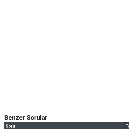
Benzer Sorular
Soru
T