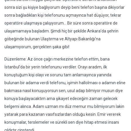
sonra sizi şu kişiye bağlıyorum deyip beni telefon başına dikiyorlar
sonra bağladıkları kişi telefonunu açmayınca hat düşüyor, tekrar
operatöre ulaşmaya çalışıyorum... Bir süre sonra operatöre de
ulaşamamaya başladım. Şimdi hiç bir şekilde Ankara’da şehrin
göbeğinde bulunan Ulaştırma ve Altyapı Bakanlığı’na
ulaşamıyorum, gerçekten şaka gibi!
Düzenleme: Az önce çağrı merkezine telefon ettim, bana
İstanbul’da bir yerin telefonunu verdiler. Orayı aradım, ilk
konuştuğum kişi olayı ve sorunu tam anlamayınca yanında
bulunan bir adama verdi telefonu, işimin hallolması o adamın eline
bakmasa nasıl konuşuyorsun sen, usul adap bilmiyor musun diye
konuya başlayacaktım ama şikayet edeceğim zaman gelecek
belgemi alınca. Adam uzman mı düz memur mu bilmiyorum lakin
yatarak para kazanan vasıfsızlardan olduğu kesin. Emir vererek
konuşmalar, terslemeler ve sürekli sen diye hitap etmesi insanı
çıldırtır cinstendi.