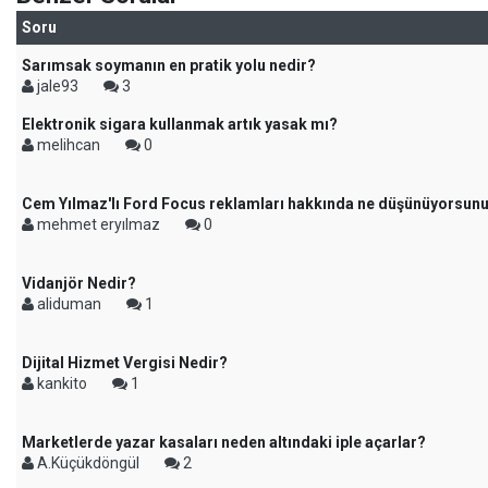
Soru
Sarımsak soymanın en pratik yolu nedir?
jale93
3
Elektronik sigara kullanmak artık yasak mı?
melihcan
0
Cem Yılmaz'lı Ford Focus reklamları hakkında ne düşünüyorsun
mehmet eryılmaz
0
Vidanjör Nedir?
aliduman
1
Dijital Hizmet Vergisi Nedir?
kankito
1
Marketlerde yazar kasaları neden altındaki iple açarlar?
A.Küçükdöngül
2