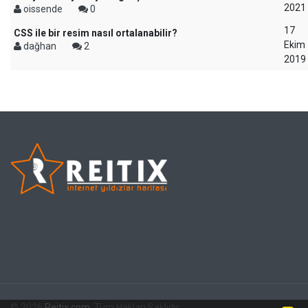
2021
oissende
0
17
CSS ile bir resim nasıl ortalanabilir?
Ekim
dağhan
2
2019
© 2026
Reitix.com
. Tüm Hakları Saklıdır.