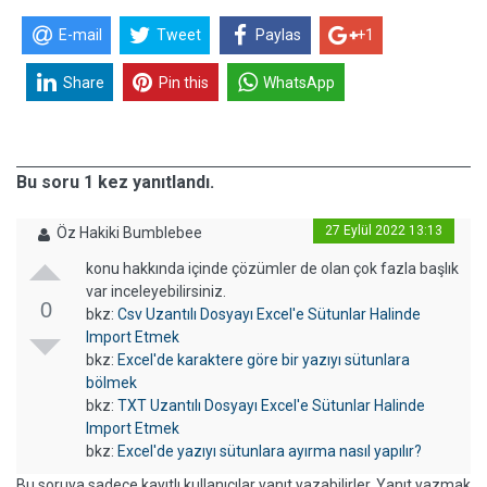
E-mail
Tweet
Paylas
+1
Share
Pin this
WhatsApp
Bu soru 1 kez yanıtlandı.
27 Eylül 2022 13:13
Öz Hakiki Bumblebee
konu hakkında içinde çözümler de olan çok fazla başlık
var inceleyebilirsiniz.
0
bkz:
Csv Uzantılı Dosyayı Excel'e Sütunlar Halinde
Import Etmek
bkz:
Excel'de karaktere göre bir yazıyı sütunlara
bölmek
bkz:
TXT Uzantılı Dosyayı Excel'e Sütunlar Halinde
Import Etmek
bkz:
Excel'de yazıyı sütunlara ayırma nasıl yapılır?
Bu soruya sadece kayıtlı kullanıcılar yanıt yazabilirler. Yanıt yazmak