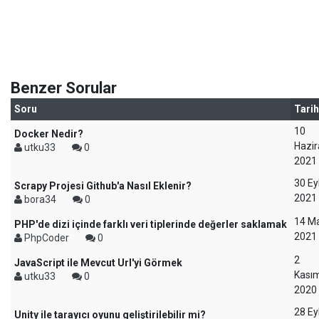
Benzer Sorular
Soru
Tarih
10
Docker Nedir?
Hazir
utku33
0
2021
30 Ey
Scrapy Projesi Github'a Nasıl Eklenir?
2021
bora34
0
14 Ma
PHP'de dizi içinde farklı veri tiplerinde değerler saklamak
2021
PhpCoder
0
2
JavaScript ile Mevcut Url'yi Görmek
Kası
utku33
0
2020
28 Ey
Unity ile tarayıcı oyunu geliştirilebilir mi?