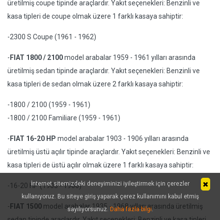
üretilmiş coupe tipinde araçlardır. Yakıt seçenekleri: Benzinli ve
kasa tipleri de coupe olmak üzere 1 farklı kasaya sahiptir:
-2300 S Coupe (1961 - 1962)
-
FIAT 1800 / 2100
model arabalar 1959 - 1961 yılları arasında
üretilmiş sedan tipinde araçlardır. Yakıt seçenekleri: Benzinli ve
kasa tipleri de sedan olmak üzere 2 farklı kasaya sahiptir:
-1800 / 2100 (1959 - 1961)
-1800 / 2100 Familiare (1959 - 1961)
-
FIAT 16-20 HP
model arabalar 1903 - 1906 yılları arasında
üretilmiş üstü açılır tipinde araçlardır. Yakıt seçenekleri: Benzinli ve
kasa tipleri de üstü açılır olmak üzere 1 farklı kasaya sahiptir:
İnternet sitemizdeki deneyiminizi iyileştirmek için çerezler
-16-20 HP (1903 - 1906)
kullanıyoruz. Bu siteye giriş yaparak çerez kullanımını kabul etmiş
-
FIAT 1500
model arabalar 1935 - 1968 yılları arasında üretilmiş
sayılıyorsunuz.
Daha fazla bilgi
.
sedan tipinde araçlardır. Yakıt seçenekleri: Benzinli ve kasa tipleri