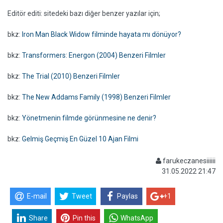
Editör editi: sitedeki bazı diğer benzer yazılar için;
bkz:
Iron Man Black Widow filminde hayata mı dönüyor?
bkz:
Transformers: Energon (2004) Benzeri Filmler
bkz:
The Trial (2010) Benzeri Filmler
bkz:
The New Addams Family (1998) Benzeri Filmler
bkz:
Yönetmenin filmde görünmesine ne denir?
bkz:
Gelmiş Geçmiş En Güzel 10 Ajan Filmi
farukeczanesiiiiii
31.05.2022 21:47
E-mail
Tweet
Paylas
+1
Share
Pin this
WhatsApp