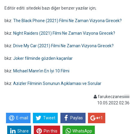
Editör editi: sitedeki bazı diğer benzer yazılar için;
bkz:
The Black Phone (2021) Filmi Ne Zaman Vizyona Girecek?
bkz:
Night Raiders (2021) Filmi Ne Zaman Vizyona Girecek?
bkz:
Drive My Car (2021) Filmi Ne Zaman Vizyona Girecek?
bkz:
Joker filminde gözden kaçanlar
bkz:
Michael Mann'ın En İyi 10 Filmi
bkz:
Azizler Filminin Sonunun Açıklaması ve Sorular
farukeczanesiiiiii
10.05.2022 02:36
E-mail
Tweet
Paylas
+1
Share
Pin this
WhatsApp