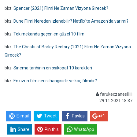
bkz:
Spencer (2021) Filmi Ne Zaman Vizyona Girecek?
bkz:
Dune Filmi Nereden izlenebilir? Netflix'te Amazon'da var mı?
bkz:
Tek mekanda geçen en güzel 10 film
bkz:
The Ghosts of Borley Rectory (2021) Filmi Ne Zaman Vizyona
Girecek?
bkz:
Sinema tarihinin en psikopat 10 karakteri
bkz:
En uzun film serisi hangisidir ve kaç filmdir?
farukeczanesiiiiii
29.11.2021 18:37
E-mail
Tweet
Paylas
+1
Share
Pin this
WhatsApp