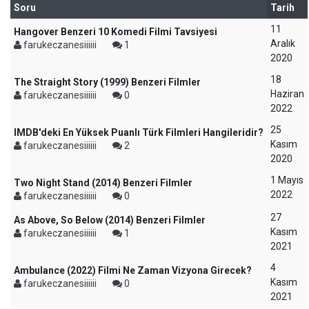
Soru
Tarih
11
Hangover Benzeri 10 Komedi Filmi Tavsiyesi
Aralık
farukeczanesiiiiii
1
2020
18
The Straight Story (1999) Benzeri Filmler
Haziran
farukeczanesiiiiii
0
2022
25
IMDB'deki En Yüksek Puanlı Türk Filmleri Hangileridir?
Kasım
farukeczanesiiiiii
2
2020
1 Mayıs
Two Night Stand (2014) Benzeri Filmler
2022
farukeczanesiiiiii
0
27
As Above, So Below (2014) Benzeri Filmler
Kasım
farukeczanesiiiiii
1
2021
4
Ambulance (2022) Filmi Ne Zaman Vizyona Girecek?
Kasım
farukeczanesiiiiii
0
2021