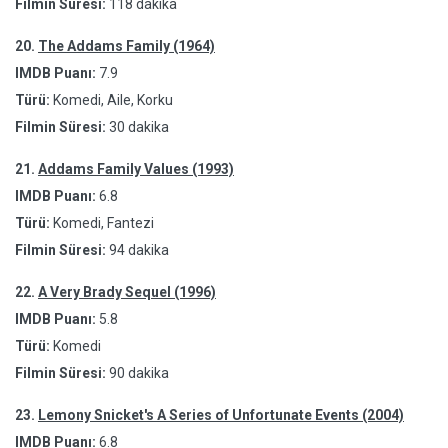
Filmin Süresi:
118 dakika
20.
The Addams Family (1964)
IMDB Puanı:
7.9
Türü:
Komedi, Aile, Korku
Filmin Süresi:
30 dakika
21.
Addams Family Values (1993)
IMDB Puanı:
6.8
Türü:
Komedi, Fantezi
Filmin Süresi:
94 dakika
22.
A Very Brady Sequel (1996)
IMDB Puanı:
5.8
Türü:
Komedi
Filmin Süresi:
90 dakika
23.
Lemony Snicket's A Series of Unfortunate Events (2004)
IMDB Puanı:
6.8