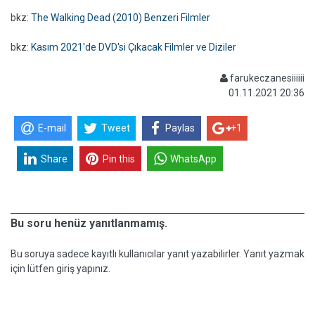
bkz:
The Walking Dead (2010) Benzeri Filmler
bkz:
Kasım 2021'de DVD'si Çıkacak Filmler ve Diziler
farukeczanesiiiiii
01.11.2021 20:36
E-mail
Tweet
Paylas
+1
Share
Pin this
WhatsApp
Bu soru henüz yanıtlanmamış.
Bu soruya sadece kayıtlı kullanıcılar yanıt yazabilirler. Yanıt yazmak
için lütfen giriş yapınız.