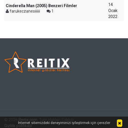
14
Cinderella Man (2005) Benzeri Filmler
Ocak
farukeczanesiiiiii
1
2022
© 2026
Reitix.com
. Tüm Hakları Saklıdır.
İnternet sitemizdeki deneyiminizi iyileştirmek için çerezler
Gizlilik politikası