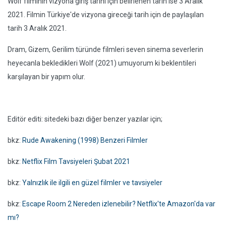
Wolf filminin vizyona giriş tarihi için belirlenen tarih ise 3 Aralık
2021. Filmin Türkiye'de vizyona gireceği tarih için de paylaşılan
tarih 3 Aralık 2021.
Dram, Gizem, Gerilim türünde filmleri seven sinema severlerin
heyecanla bekledikleri Wolf (2021) umuyorum ki beklentileri
karşılayan bir yapım olur.
Editör editi: sitedeki bazı diğer benzer yazılar için;
bkz:
Rude Awakening (1998) Benzeri Filmler
bkz:
Netflix Film Tavsiyeleri Şubat 2021
bkz:
Yalnızlık ile ilgili en güzel filmler ve tavsiyeler
bkz:
Escape Room 2 Nereden izlenebilir? Netflix'te Amazon'da var
mı?