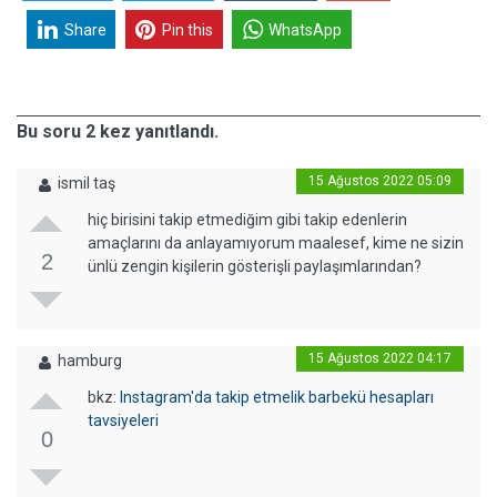
Share
Pin this
WhatsApp
Bu soru 2 kez yanıtlandı.
15 Ağustos 2022 05:09
ismil taş
hiç birisini takip etmediğim gibi takip edenlerin
amaçlarını da anlayamıyorum maalesef, kime ne sizin
2
ünlü zengin kişilerin gösterişli paylaşımlarından?
15 Ağustos 2022 04:17
hamburg
bkz:
Instagram'da takip etmelik barbekü hesapları
tavsiyeleri
0