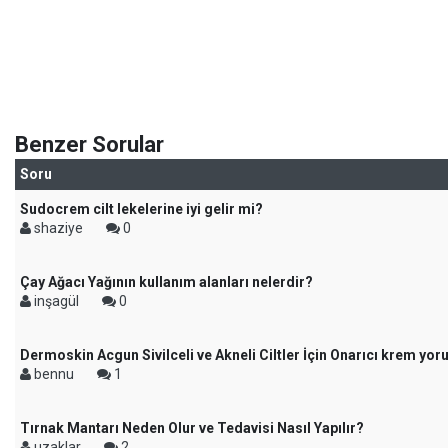
Benzer Sorular
Soru
Sudocrem cilt lekelerine iyi gelir mi?
shaziye
0
Çay Ağacı Yağının kullanım alanları nelerdir?
inşagül
0
Dermoskin Acgun Sivilceli ve Akneli Ciltler İçin Onarıcı krem yor
bennu
1
Tırnak Mantarı Neden Olur ve Tedavisi Nasıl Yapılır?
uzaklar
2