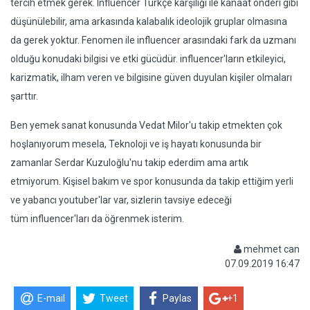
tercih etmek gerek. Influencer Türkçe karşılığı ile kanaat önderi gibi
düşünülebilir, ama arkasında kalabalık ideolojik gruplar olmasına
da gerek yoktur. Fenomen ile influencer arasındaki fark da uzmanı
olduğu konudaki bilgisi ve etki gücüdür. influencer'ların etkileyici,
karizmatik, ilham veren ve bilgisine güven duyulan kişiler olmaları
şarttır.
Ben yemek sanat konusunda Vedat Milor'u takip etmekten çok
hoşlanıyorum mesela, Teknoloji ve iş hayatı konusunda bir
zamanlar Serdar Kuzuloğlu'nu takip ederdim ama artık
etmiyorum. Kişisel bakım ve spor konusunda da takip ettiğim yerli
ve yabancı youtuber'lar var, sizlerin tavsiye edeceği
tüm influencer'ları da öğrenmek isterim.
mehmet can
07.09.2019 16:47
E-mail
Tweet
Paylas
+1