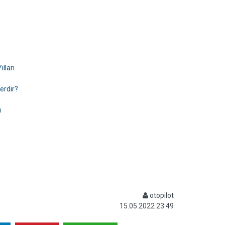
lları
erdir?
ı
otopilot
15.05.2022 23:49