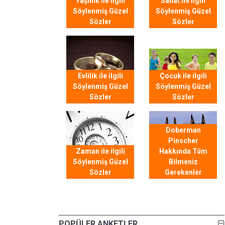
Yaşlılık ile ilgili
Sanat ile ilgili
Söylenmiş Güzel
Söylenmiş Güzel
Sözler
Sözler
Evlilik ile ilgili
Çocuk ile ilgili
Söylenmiş Güzel
Söylenmiş Güzel
Sözler
Sözler
Doberman
Pinscher
Zaman ile ilgili
Hakkında Tüm
Söylenmiş Güzel
Bilmeniz
Sözler
Gerekenler
POPÜLER ANKETLER