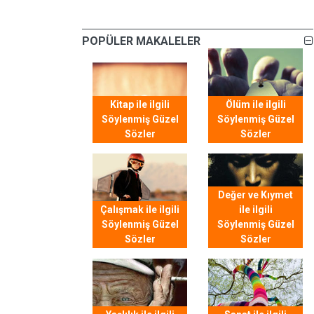
POPÜLER MAKALELER
Kitap ile ilgili
Ölüm ile ilgili
Söylenmiş Güzel
Söylenmiş Güzel
Sözler
Sözler
Değer ve Kıymet
Çalışmak ile ilgili
ile ilgili
Söylenmiş Güzel
Söylenmiş Güzel
Sözler
Sözler