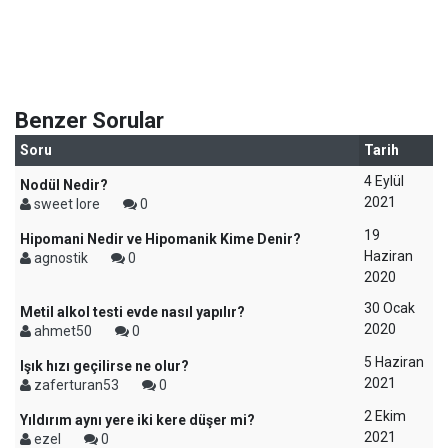
Benzer Sorular
Soru
Tarih
4 Eylül
Nodül Nedir?
2021
sweet lore
0
19
Hipomani Nedir ve Hipomanik Kime Denir?
Haziran
agnostik
0
2020
30 Ocak
Metil alkol testi evde nasıl yapılır?
2020
ahmet50
0
5 Haziran
Işık hızı geçilirse ne olur?
2021
zaferturan53
0
2 Ekim
Yıldırım aynı yere iki kere düşer mi?
2021
ezel
0