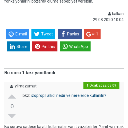
fonksiyonlarını bozarak ölüme sebebiyet verebilir.
kalkan
29.08.2020 10:04
E-mail
Tweet
Paylas
+1
Share
Pin this
WhatsApp
Bu soru 1 kez yanıtlandı.
1 Ocak 2022 03:09
yilmazumut
bkz:
izopropil alkol nedir ve nerelerde kullanılır?
0
Bu soruya sadece kayıtlı kullanıcılar yanıt yazabilirler. Yanıt yazmak