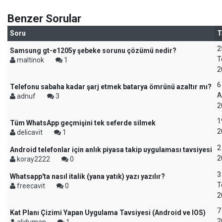
Benzer Sorular
Soru
T
2
Samsung gt-e1205y şebeke sorunu çözümü nedir?
T
maltinok
1
2
6
Telefonu sabaha kadar şarj etmek batarya ömrünü azaltır mı?
A
adnuf
3
2
1
Tüm WhatsApp geçmişini tek seferde silmek
2
delicavit
1
2
Android telefonlar için anlık piyasa takip uygulaması tavsiyesi
2
koray2222
0
3
Whatsapp'ta nasıl italik (yana yatık) yazı yazılır?
T
freecavit
0
2
7
Kat Planı Çizimi Yapan Uygulama Tavsiyesi (Android ve IOS)
2
aliduman
1