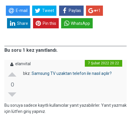
E-mail
Tweet
Paylas
+1
Share
Pin this
WhatsApp
Bu soru 1 kez yanıtlandı.
7 Şubat 2022 20:22
elanvital
bkz:
Samsung TV uzaktan telefon ile nasıl açılır?
0
Bu soruya sadece kayıtlı kullanıcılar yanıt yazabilirler. Yanıt yazmak
için lütfen giriş yapınız.