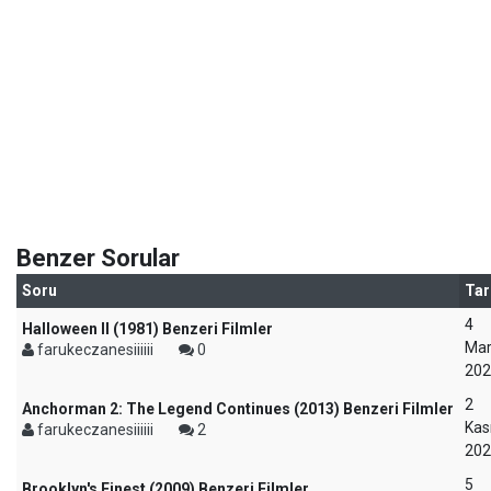
Benzer Sorular
Soru
Tar
4
Halloween II (1981) Benzeri Filmler
Mar
farukeczanesiiiiii
0
202
2
Anchorman 2: The Legend Continues (2013) Benzeri Filmler
Kas
farukeczanesiiiiii
2
202
5
Brooklyn's Finest (2009) Benzeri Filmler