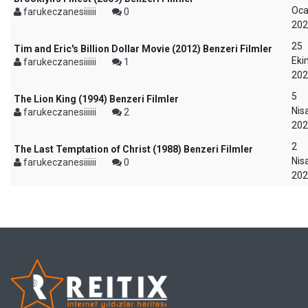
Oca
farukeczanesiiiiii
0
202
25
Tim and Eric's Billion Dollar Movie (2012) Benzeri Filmler
Eki
farukeczanesiiiiii
1
202
5
The Lion King (1994) Benzeri Filmler
Nis
farukeczanesiiiiii
2
202
2
The Last Temptation of Christ (1988) Benzeri Filmler
Nis
farukeczanesiiiiii
0
202