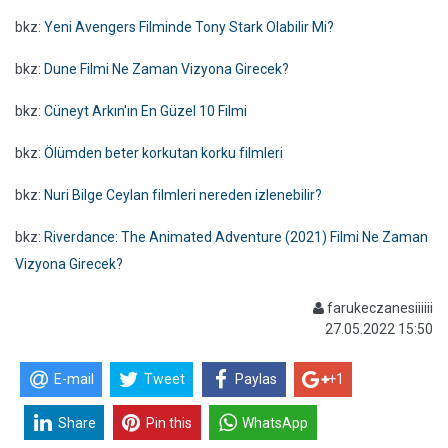
bkz:
Yeni Avengers Filminde Tony Stark Olabilir Mi?
bkz:
Dune Filmi Ne Zaman Vizyona Girecek?
bkz:
Cüneyt Arkın'ın En Güzel 10 Filmi
bkz:
Ölümden beter korkutan korku filmleri
bkz:
Nuri Bilge Ceylan filmleri nereden izlenebilir?
bkz:
Riverdance: The Animated Adventure (2021) Filmi Ne Zaman
Vizyona Girecek?
farukeczanesiiiiii
27.05.2022 15:50
E-mail
Tweet
Paylas
+1
Share
Pin this
WhatsApp