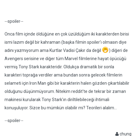
--spoiler--
Onca film içinde öldüğüne en çok üzüldüğüm iki karakterden birisi
ismi lazım değil bir kahraman (başka filmin spoiler'ı olmasın diye
adını yazmıyorum ama Kurtlar Vadisi Çakır da değil
) diğeri de
Avengers serisine ve diğer tüm Marvel filmlerine hayat öpücüğü
vermiş Tony Stark karakteridir. Oldukça dramatik bir sonla
karakteri toprağa verdiler ama bundan sonra gelecek filmlerin
selameti için Iron Man gibi bir karakterin halen gözden çıkartılabilir
olduğunu düşünmüyorum. Nitekim reddit'te de tekrar bir zaman
makinesi kurularak Tony Stark'ın diriltilebileceği ihtimali
konuşuluyor. Sizce bu mümkün olabilir mi? Teorileri alalım...
--spoiler--
chung