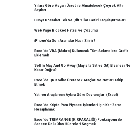
Yıllara Göre Asgari Ücret ile Alınabilecek Çeyrek Altın
Sayıları
Dünya Borsaları Tek ve Çift Yıllar Getiri Karşılaştırmaları
Web Page Blocked Hatası ve Çözümü
iPhone'da Son Aramalar Nasıl Silinir?
Excel'de VBA (Makro) Kullanarak Tüm Sekmelere Grafik
Eklemek
Sell In May And Go Away (Mayıs'ta Sat ve Git) Efsanesi Ne
Kadar Doğru?
Excel'de QR Kodlar Üreterek Araçları ve Notları Takip
Etmek
Yatırım Araçlarının Aylara Göre Davranışları (Excel)
Excel'de Kripto Para Piyasası işlemleri için Kar-Zarar
Hesaplamak
Excel'de TRIMRANGE (KIRPARALIĞI) Fonksiyonu ile
Sadece Dolu Olan Hücreleri Seçmek