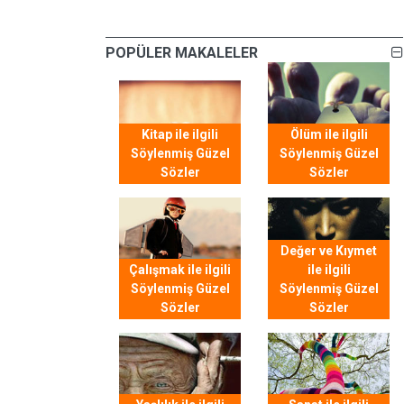
POPÜLER MAKALELER
Kitap ile ilgili
Ölüm ile ilgili
Söylenmiş Güzel
Söylenmiş Güzel
Sözler
Sözler
Değer ve Kıymet
Çalışmak ile ilgili
ile ilgili
Söylenmiş Güzel
Söylenmiş Güzel
Sözler
Sözler