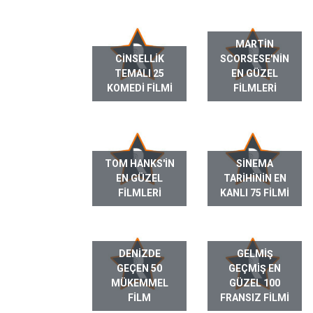
MARTIN
CINSELLIK
SCORSESE'NIN
TEMALI 25
EN GÜZEL
KOMEDI FILMI
FILMLERI
TOM HANKS'IN
SINEMA
EN GÜZEL
TARIHININ EN
FILMLERI
KANLI 75 FILMI
DENIZDE
GELMIŞ
GEÇEN 50
GEÇMIŞ EN
MÜKEMMEL
GÜZEL 100
FILM
FRANSIZ FILMI