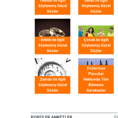
Yaşlılık ile ilgili
Sanat ile ilgili
Söylenmiş Güzel
Söylenmiş Güzel
Sözler
Sözler
Evlilik ile ilgili
Çocuk ile ilgili
Söylenmiş Güzel
Söylenmiş Güzel
Sözler
Sözler
Doberman
Pinscher
Zaman ile ilgili
Hakkında Tüm
Söylenmiş Güzel
Bilmeniz
Sözler
Gerekenler
POPÜLER ANKETLER