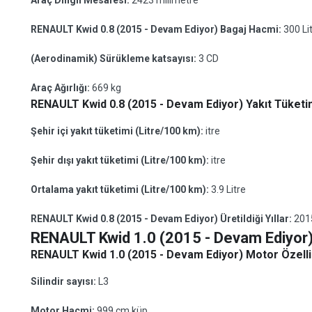
Araç Dingil Mesafesi:
2423 milimetre
RENAULT Kwid 0.8 (2015 - Devam Ediyor) Bagaj Hacmi:
300 Li
(Aerodinamik) Sürükleme katsayısı:
3 CD
Araç Ağırlığı:
669 kg
RENAULT Kwid 0.8 (2015 - Devam Ediyor) Yakıt Tüketim
Şehir içi yakıt tüketimi (Litre/100 km):
itre
Şehir dışı yakıt tüketimi (Litre/100 km):
itre
Ortalama yakıt tüketimi (Litre/100 km):
3.9 Litre
RENAULT Kwid 0.8 (2015 - Devam Ediyor) Üretildiği Yıllar:
201
RENAULT Kwid 1.0 (2015 - Devam Ediyor
RENAULT Kwid 1.0 (2015 - Devam Ediyor) Motor Özellik
Silindir sayısı:
L3
Motor Hacmi:
999 cm küp