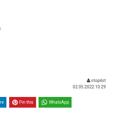
ı
otopilot
02.05.2022 10:29
re
Pin this
WhatsApp