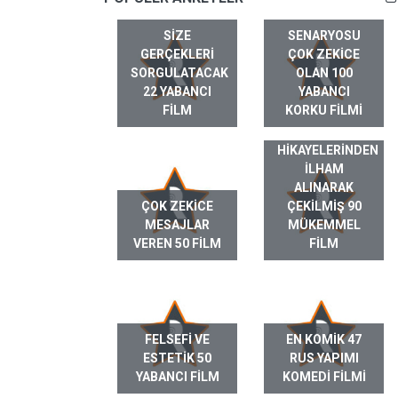
SIZE
SENARYOSU
GERÇEKLERI
ÇOK ZEKICE
SORGULATACAK
OLAN 100
22 YABANCI
YABANCI
FILM
KORKU FILMI
GERÇEK HAYAT
HIKAYELERINDEN
ILHAM
ALINARAK
ÇOK ZEKICE
ÇEKILMIŞ 90
MESAJLAR
MÜKEMMEL
VEREN 50 FILM
FILM
FELSEFI VE
EN KOMIK 47
ESTETIK 50
RUS YAPIMI
YABANCI FILM
KOMEDI FILMI