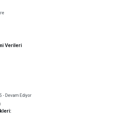
tre
i Verileri
5 - Devam Ediyor
)
leri: