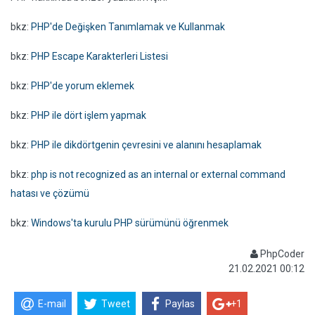
bkz:
PHP'de Değişken Tanımlamak ve Kullanmak
bkz:
PHP Escape Karakterleri Listesi
bkz:
PHP'de yorum eklemek
bkz:
PHP ile dört işlem yapmak
bkz:
PHP ile dikdörtgenin çevresini ve alanını hesaplamak
bkz:
php is not recognized as an internal or external command
hatası ve çözümü
bkz:
Windows'ta kurulu PHP sürümünü öğrenmek
PhpCoder
21.02.2021 00:12
E-mail
Tweet
Paylas
+1