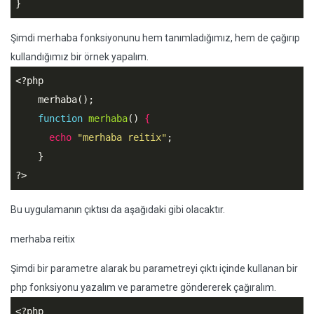
}
Şimdi merhaba fonksiyonunu hem tanımladığımız, hem de çağırıp
kullandığımız bir örnek yapalım.
<?php
    merhaba();

function
merhaba
()
 {
echo
"merhaba reitix"
;

?>
Bu uygulamanın çıktısı da aşağıdaki gibi olacaktır.
merhaba reitix
Şimdi bir parametre alarak bu parametreyi çıktı içinde kullanan bir
php fonksiyonu yazalım ve parametre göndererek çağıralım.
<?php