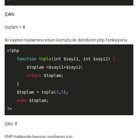
Çıktı:
toplam = 8
İki sayının toplamını return komutu ile döndüren php fonksiyonu:
<?php
function
topla
(int 
$sayi1
, int 
$sayi2
)
 {
$toplam
 =
$sayi1
+
$sayi2
;

return
$toplam
;

    }

$toplam
 = topla(
3
,
5
);

echo
$toplam
?>
Çıktı: 8
PHP hakkında benzer yazılarım için: