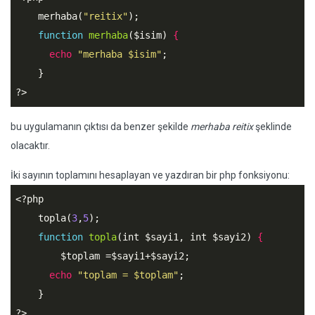
    merhaba(
"reitix"
);

function
merhaba
(
$isim
)
 {
echo
"merhaba $isim"
;

?>
bu uygulamanın çıktısı da benzer şekilde
merhaba reitix
şeklinde
olacaktır.
İki sayının toplamını hesaplayan ve yazdıran bir php fonksiyonu:
<?php
    topla(
3
,
5
);

function
topla
(int 
$sayi1
, int 
$sayi2
)
 {
$toplam
 =
$sayi1
+
$sayi2
;

echo
"toplam = $toplam"
;

?>