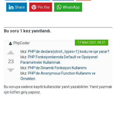
Share
Pin this
WhatsApp
Bu soru 1 kez yanıtlandı.
17 Mart 2021 08:27
PhpCoder
bkz:
PHP'de declare(strict_types=1) kodu ne işe yarar?
bkz:
PHP Fonksiyonlarında Default ve Opsiyonel
23
Parametreler Kullanmak
bkz:
PHP'de Dinamik Fonksiyon Kullanımı
bkz:
PHP'de Anonymous Function Kullanımı ve
Örnekleri
Bu soruya sadece kayıtlı kullanıcılar yanıt yazabilirler. Yanıt yazmak
için lütfen giriş yapınız.