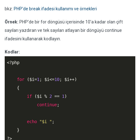
bkz:
PHP'de break ifadesi kullanımı ve örnekleri
Örnek:
PHP'de bir for döngüsü içerisinde 10'a kadar olan çift
sayıları yazdıran ve tek sayıları atlayan bir döngüyü continue
ifadesini kullanarak kodlayın.
Kodlar:
<?php
for
 (
$i
=
1
; 
$i
<=
10
; 
$i
++)

    {

if
 (
$i
 % 
2
 == 
1
)

continue
;

echo
"$i "
;

?>