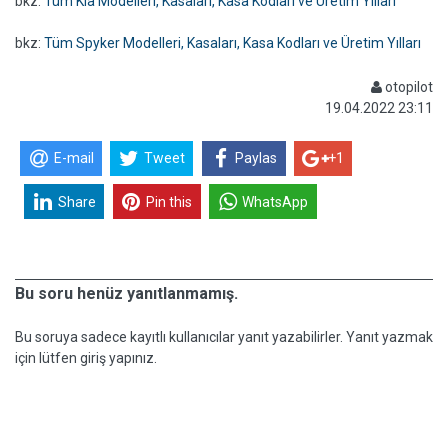
bkz:
Tüm Kia Modelleri, Kasaları, Kasa Kodları ve Üretim Yılları
bkz:
Tüm Spyker Modelleri, Kasaları, Kasa Kodları ve Üretim Yılları
otopilot
19.04.2022 23:11
E-mail
Tweet
Paylas
+1
Share
Pin this
WhatsApp
Bu soru henüz yanıtlanmamış.
Bu soruya sadece kayıtlı kullanıcılar yanıt yazabilirler. Yanıt yazmak
için lütfen giriş yapınız.