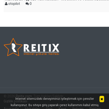
otopilot
0
© 2026
Reitix.com
. Tüm Hakları Saklıdır.
İnternet sitemizdeki deneyiminizi iyileştirmek için çerezler
Gizlilik politikası
kullanıyoruz. Bu siteye giriş yaparak çerez kullanımını kabul etmiş
Anasayfa
Makaleler
Giriş
Kayıt
İletişim
Reklam