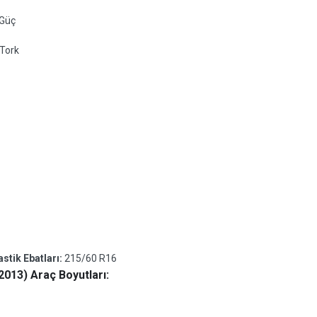
 Güç
Tork
stik Ebatları:
215/60 R16
013) Araç Boyutları: