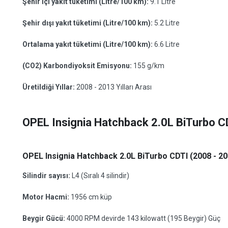
Şehir içi yakıt tüketimi (Litre/100 km):
9.1 Litre
Şehir dışı yakıt tüketimi (Litre/100 km):
5.2 Litre
Ortalama yakıt tüketimi (Litre/100 km):
6.6 Litre
(CO2) Karbondiyoksit Emisyonu:
155 g/km
Üretildiği Yıllar:
2008 - 2013 Yılları Arası
OPEL Insignia Hatchback 2.0L BiTurbo C
OPEL Insignia Hatchback 2.0L BiTurbo CDTI (2008 - 201
Silindir sayısı:
L4 (Sıralı 4 silindir)
Motor Hacmi:
1956 cm küp
Beygir Gücü:
4000 RPM devirde 143 kilowatt (195 Beygir) Güç