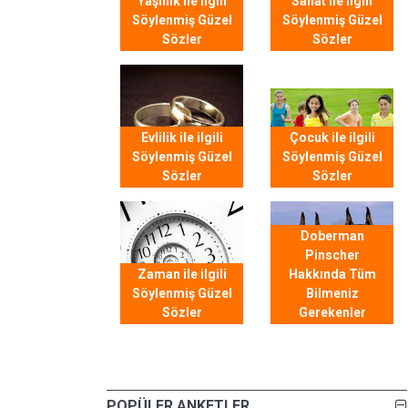
Yaşlılık ile ilgili
Sanat ile ilgili
Söylenmiş Güzel
Söylenmiş Güzel
Sözler
Sözler
Evlilik ile ilgili
Çocuk ile ilgili
Söylenmiş Güzel
Söylenmiş Güzel
Sözler
Sözler
Doberman
Pinscher
Zaman ile ilgili
Hakkında Tüm
Söylenmiş Güzel
Bilmeniz
Sözler
Gerekenler
POPÜLER ANKETLER