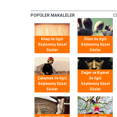
POPÜLER MAKALELER
Kitap ile ilgili
Ölüm ile ilgili
Söylenmiş Güzel
Söylenmiş Güzel
Sözler
Sözler
Değer ve Kıymet
Çalışmak ile ilgili
ile ilgili
Söylenmiş Güzel
Söylenmiş Güzel
Sözler
Sözler