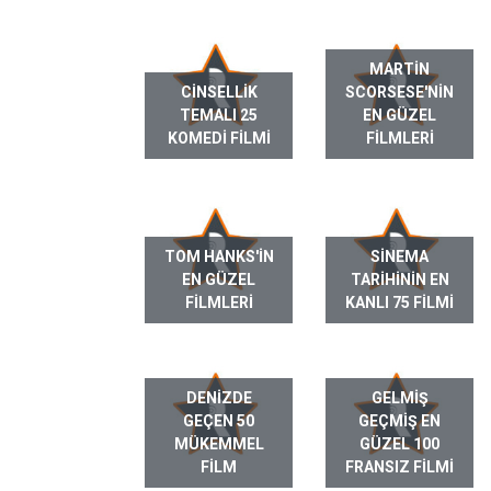
MARTIN
CINSELLIK
SCORSESE'NIN
TEMALI 25
EN GÜZEL
KOMEDI FILMI
FILMLERI
TOM HANKS'IN
SINEMA
EN GÜZEL
TARIHININ EN
FILMLERI
KANLI 75 FILMI
DENIZDE
GELMIŞ
GEÇEN 50
GEÇMIŞ EN
MÜKEMMEL
GÜZEL 100
FILM
FRANSIZ FILMI