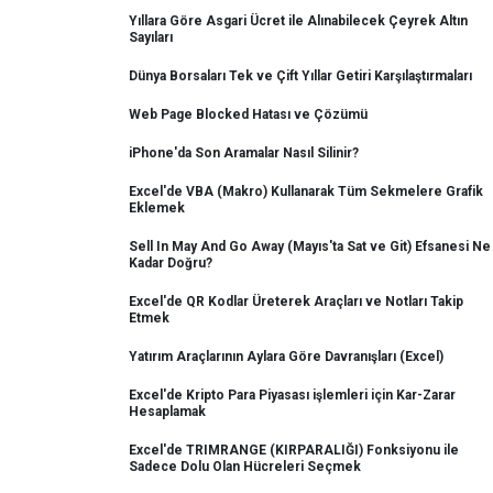
Yıllara Göre Asgari Ücret ile Alınabilecek Çeyrek Altın
Sayıları
Dünya Borsaları Tek ve Çift Yıllar Getiri Karşılaştırmaları
Web Page Blocked Hatası ve Çözümü
iPhone'da Son Aramalar Nasıl Silinir?
Excel'de VBA (Makro) Kullanarak Tüm Sekmelere Grafik
Eklemek
Sell In May And Go Away (Mayıs'ta Sat ve Git) Efsanesi Ne
Kadar Doğru?
Excel'de QR Kodlar Üreterek Araçları ve Notları Takip
Etmek
Yatırım Araçlarının Aylara Göre Davranışları (Excel)
Excel'de Kripto Para Piyasası işlemleri için Kar-Zarar
Hesaplamak
Excel'de TRIMRANGE (KIRPARALIĞI) Fonksiyonu ile
Sadece Dolu Olan Hücreleri Seçmek