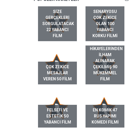
SIZE
SENARYOSU
GERÇEKLERI
ÇOK ZEKICE
SORGULATACAK
OLAN 100
22 YABANCI
YABANCI
FILM
KORKU FILMI
GERÇEK HAYAT
HIKAYELERINDEN
ILHAM
ALINARAK
ÇOK ZEKICE
ÇEKILMIŞ 90
MESAJLAR
MÜKEMMEL
VEREN 50 FILM
FILM
FELSEFI VE
EN KOMIK 47
ESTETIK 50
RUS YAPIMI
YABANCI FILM
KOMEDI FILMI