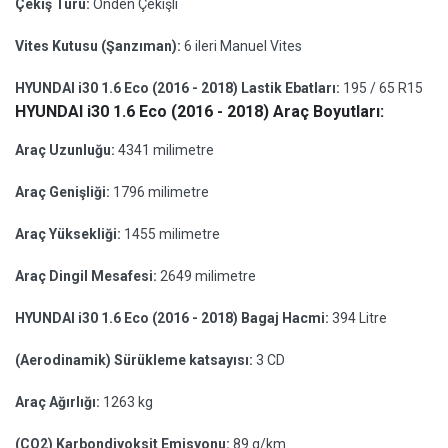
Çekiş Türü:
Önden Çekişli
Vites Kutusu (Şanzıman):
6 ileri Manuel Vites
HYUNDAI i30 1.6 Eco (2016 - 2018) Lastik Ebatları:
195 / 65 R15
HYUNDAI i30 1.6 Eco (2016 - 2018) Araç Boyutları:
Araç Uzunluğu:
4341 milimetre
Araç Genişliği:
1796 milimetre
Araç Yüksekliği:
1455 milimetre
Araç Dingil Mesafesi:
2649 milimetre
HYUNDAI i30 1.6 Eco (2016 - 2018) Bagaj Hacmi:
394 Litre
(Aerodinamik) Sürükleme katsayısı:
3 CD
Araç Ağırlığı:
1263 kg
(CO2) Karbondiyoksit Emisyonu:
89 g/km