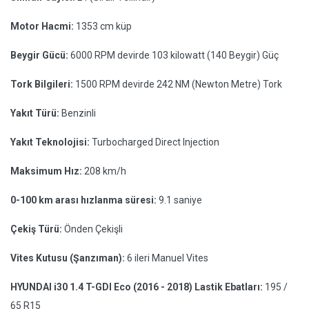
Motor Hacmi:
1353 cm küp
Beygir Gücü:
6000 RPM devirde 103 kilowatt (140 Beygir) Güç
Tork Bilgileri:
1500 RPM devirde 242 NM (Newton Metre) Tork
Yakıt Türü:
Benzinli
Yakıt Teknolojisi:
Turbocharged Direct Injection
Maksimum Hız:
208 km/h
0-100 km arası hızlanma süresi:
9.1 saniye
Çekiş Türü:
Önden Çekişli
Vites Kutusu (Şanzıman):
6 ileri Manuel Vites
HYUNDAI i30 1.4 T-GDI Eco (2016 - 2018) Lastik Ebatları:
195 /
65 R15