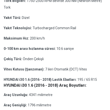
Tork Bilgileri:
1750-2500 RPM devirde 300 NM (Newton Metre)
Tork
Yakıt Türü:
Dizel
Yakıt Teknolojisi:
Turbocharged Common Rail
Maksimum Hız:
200 km/h
0-100 km arası hızlanma süresi:
10.6 saniye
Çekiş Türü:
Önden Çekişli
Vites Kutusu (Şanzıman):
7 ileri Otomatik (DCT) Vites
HYUNDAI i30 1.6 (2016 - 2018) Lastik Ebatları:
195 / 65 R15
HYUNDAI i30 1.6 (2016 - 2018) Araç Boyutları:
Araç Uzunluğu:
4341 milimetre
Araç Genişliği:
1796 milimetre