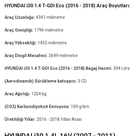
HYUNDAI i30 1.4 T-GDI Eco (2016 - 2018) Araç Boyutları:
Araç Uzunluğu:
4341 milimetre
Araç Genişliği:
1796 milimetre
Araç Yüksekliği:
1455 milimetre
Araç Dingil Mesafesi:
2649 milimetre
HYUNDAI i30 1.4 T-GDI Eco (2016 - 2018) Bagaj Hacmi:
394 Litre
(Aerodinamik) Sürükleme katsayısı:
3 CD
Araç Ağırlığı:
1204 kg
(CO2) Karbondiyoksit Emisyonu:
109 g/km
Üretildiği Yıllar:
2016 - 2018 Yılları Arası
HYUNDAI i30 1.4L 16V (2007 - 2011)