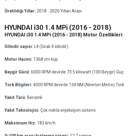
Üretildiği Yıllar:
2018 - 2020 Yılları Arası
HYUNDAI i30 1.4 MPi (2016 - 2018)
HYUNDAI i30 1.4 MPi (2016 - 2018) Motor Özellikleri:
Silindir sayısı:
L4 (Sıralı 4 silindir)
Motor Hacmi:
1368 cm küp
Beygir Gücü:
6000 RPM devirde 73.5 kilowatt (100 Beygir) Güç
Tork Bilgileri:
4000 RPM devirde 134 NM (Newton Metre) Tork
Yakıt Türü:
Benzinli
Yakıt Teknolojisi:
Çok nokta enjeksiyon sistemi
Maksimum Hız:
183 km/h
0-100 km arası hızlanma süresi:
12.7 saniye