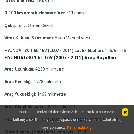
Maksimum Hız:
192 km/h
0-100 km arası hızlanma süresi:
11 saniye
Çekiş Türü:
Önden Çekişli
Vites Kutusu (Şanzıman):
5 ileri Manuel Vites
HYUNDAI i30 1.6L 16V (2007 - 2011) Lastik Ebatları:
195/65R15
HYUNDAI i30 1.6L 16V (2007 - 2011) Araç Boyutları:
Araç Uzunluğu:
4239 milimetre
Araç Genişliği:
1778 milimetre
Araç Yüksekliği:
1468 milimetre
Araç Dingil Mesafesi:
2649 milimetre
İnternet sitemizdeki deneyiminizi iyileştirmek için çerezler
HYUNDAI i30 1.6L 16V (2007 - 2011) Bagaj Hacmi:
340 Litre
kullanıyoruz. Bu siteye giriş yaparak çerez kullanımını kabul etmiş
sayılıyorsunuz.
Daha fazla bilgi
.
(Aerodinamik) Sürükleme katsayısı:
32 CD