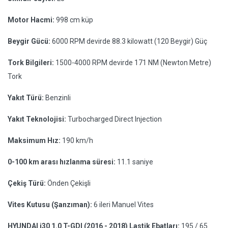
Motor Hacmi:
998 cm küp
Beygir Gücü:
6000 RPM devirde 88.3 kilowatt (120 Beygir) Güç
Tork Bilgileri:
1500-4000 RPM devirde 171 NM (Newton Metre)
Tork
Yakıt Türü:
Benzinli
Yakıt Teknolojisi:
Turbocharged Direct Injection
Maksimum Hız:
190 km/h
0-100 km arası hızlanma süresi:
11.1 saniye
Çekiş Türü:
Önden Çekişli
Vites Kutusu (Şanzıman):
6 ileri Manuel Vites
HYUNDAI i30 1.0 T-GDI (2016 - 2018) Lastik Ebatları:
195 / 65