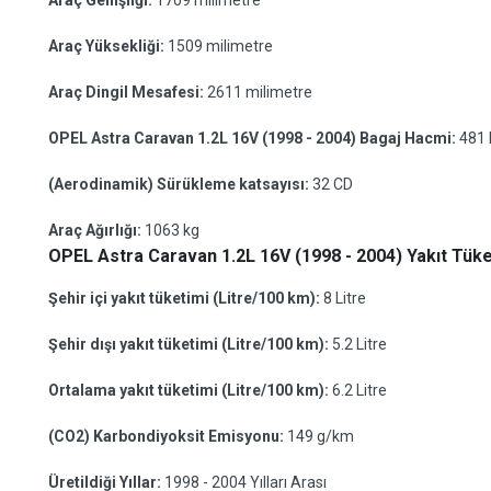
Araç Genişliği:
1709 milimetre
Araç Yüksekliği:
1509 milimetre
Araç Dingil Mesafesi:
2611 milimetre
OPEL Astra Caravan 1.2L 16V (1998 - 2004) Bagaj Hacmi:
481 
(Aerodinamik) Sürükleme katsayısı:
32 CD
Araç Ağırlığı:
1063 kg
OPEL Astra Caravan 1.2L 16V (1998 - 2004) Yakıt Tüket
Şehir içi yakıt tüketimi (Litre/100 km):
8 Litre
Şehir dışı yakıt tüketimi (Litre/100 km):
5.2 Litre
Ortalama yakıt tüketimi (Litre/100 km):
6.2 Litre
(CO2) Karbondiyoksit Emisyonu:
149 g/km
Üretildiği Yıllar:
1998 - 2004 Yılları Arası