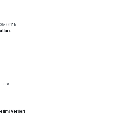
05/55R16
tları:
 Litre
timi Verileri