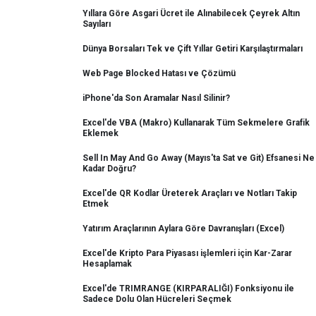
Yıllara Göre Asgari Ücret ile Alınabilecek Çeyrek Altın
Sayıları
Dünya Borsaları Tek ve Çift Yıllar Getiri Karşılaştırmaları
Web Page Blocked Hatası ve Çözümü
iPhone'da Son Aramalar Nasıl Silinir?
Excel'de VBA (Makro) Kullanarak Tüm Sekmelere Grafik
Eklemek
Sell In May And Go Away (Mayıs'ta Sat ve Git) Efsanesi Ne
Kadar Doğru?
Excel'de QR Kodlar Üreterek Araçları ve Notları Takip
Etmek
Yatırım Araçlarının Aylara Göre Davranışları (Excel)
Excel'de Kripto Para Piyasası işlemleri için Kar-Zarar
Hesaplamak
Excel'de TRIMRANGE (KIRPARALIĞI) Fonksiyonu ile
Sadece Dolu Olan Hücreleri Seçmek