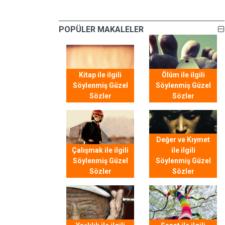
POPÜLER MAKALELER
Kitap ile ilgili
Ölüm ile ilgili
Söylenmiş Güzel
Söylenmiş Güzel
Sözler
Sözler
Değer ve Kıymet
Çalışmak ile ilgili
ile ilgili
Söylenmiş Güzel
Söylenmiş Güzel
Sözler
Sözler