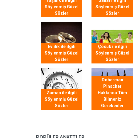
Yaşlılık ile ilgili
Sanat ile ilgili
Söylenmiş Güzel
Söylenmiş Güzel
Sözler
Sözler
Evlilik ile ilgili
Çocuk ile ilgili
Söylenmiş Güzel
Söylenmiş Güzel
Sözler
Sözler
Doberman
Pinscher
Zaman ile ilgili
Hakkında Tüm
Söylenmiş Güzel
Bilmeniz
Sözler
Gerekenler
POPÜLER ANKETLER