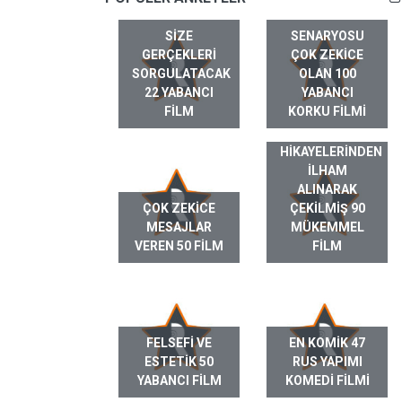
SIZE
SENARYOSU
GERÇEKLERI
ÇOK ZEKICE
SORGULATACAK
OLAN 100
22 YABANCI
YABANCI
FILM
KORKU FILMI
GERÇEK HAYAT
HIKAYELERINDEN
ILHAM
ALINARAK
ÇOK ZEKICE
ÇEKILMIŞ 90
MESAJLAR
MÜKEMMEL
VEREN 50 FILM
FILM
FELSEFI VE
EN KOMIK 47
ESTETIK 50
RUS YAPIMI
YABANCI FILM
KOMEDI FILMI