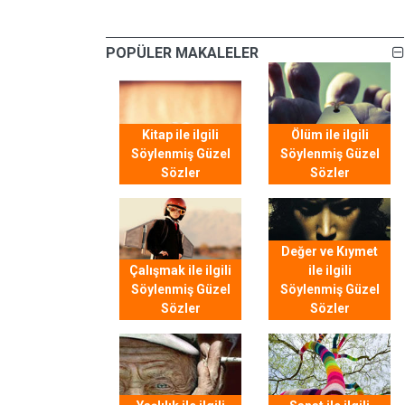
POPÜLER MAKALELER
Kitap ile ilgili
Ölüm ile ilgili
Söylenmiş Güzel
Söylenmiş Güzel
Sözler
Sözler
Değer ve Kıymet
Çalışmak ile ilgili
ile ilgili
Söylenmiş Güzel
Söylenmiş Güzel
Sözler
Sözler