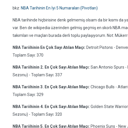
bkz:
NBA Tarihinin En İyi 5 Numaraları (Pivotları)
NBA tarihinde hiçbirisine denk gelmemiş olsam da bir kısmı da 
var. Ben de wikipedia üzerinden gelmiş geçmiş en skorlı NBA maçların
takımları ve maçları burada derli toplu paylaşıyorum. Not: Mükerr
NBA Tariihinin En Çok Sayı Atılan Maçı:
Detroit Pistons - Denve
Toplam Sayı: 370
NBA Tariihinin 2. En Çok Sayı Atılan Maçı:
San Antonio Spurs - 
Sezonu) - Toplam Sayı: 337
NBA Tariihinin 3. En Çok Sayı Atılan Maçı:
Chicago Bulls - Atlan
Toplam Sayı: 329
NBA Tariihinin 4. En Çok Sayı Atılan Maçı:
Golden State Warriors
Sezonu) - Toplam Sayı: 320
NBA Tariihinin 5. En Çok Sayı Atılan Maçı:
Phoenix Suns - New J