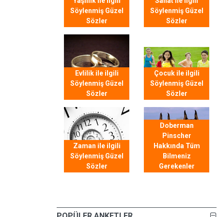
Yaşlılık ile ilgili
Sanat ile ilgili
Söylenmiş Güzel
Söylenmiş Güzel
Sözler
Sözler
Evlilik ile ilgili
Çocuk ile ilgili
Söylenmiş Güzel
Söylenmiş Güzel
Sözler
Sözler
Doberman
Pinscher
Zaman ile ilgili
Hakkında Tüm
Söylenmiş Güzel
Bilmeniz
Sözler
Gerekenler
POPÜLER ANKETLER