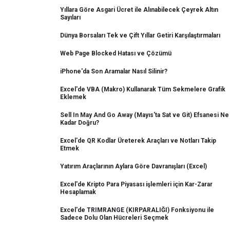
Yıllara Göre Asgari Ücret ile Alınabilecek Çeyrek Altın
Sayıları
Dünya Borsaları Tek ve Çift Yıllar Getiri Karşılaştırmaları
Web Page Blocked Hatası ve Çözümü
iPhone'da Son Aramalar Nasıl Silinir?
Excel'de VBA (Makro) Kullanarak Tüm Sekmelere Grafik
Eklemek
Sell In May And Go Away (Mayıs'ta Sat ve Git) Efsanesi Ne
Kadar Doğru?
Excel'de QR Kodlar Üreterek Araçları ve Notları Takip
Etmek
Yatırım Araçlarının Aylara Göre Davranışları (Excel)
Excel'de Kripto Para Piyasası işlemleri için Kar-Zarar
Hesaplamak
Excel'de TRIMRANGE (KIRPARALIĞI) Fonksiyonu ile
Sadece Dolu Olan Hücreleri Seçmek