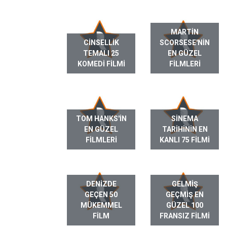
MARTIN
CINSELLIK
SCORSESE'NIN
TEMALI 25
EN GÜZEL
KOMEDI FILMI
FILMLERI
TOM HANKS'IN
SINEMA
EN GÜZEL
TARIHININ EN
FILMLERI
KANLI 75 FILMI
DENIZDE
GELMIŞ
GEÇEN 50
GEÇMIŞ EN
MÜKEMMEL
GÜZEL 100
FILM
FRANSIZ FILMI