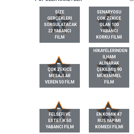
SIZE
SENARYOSU
GERÇEKLERI
ÇOK ZEKICE
SORGULATACAK
OLAN 100
22 YABANCI
YABANCI
FILM
KORKU FILMI
GERÇEK HAYAT
HIKAYELERINDEN
ILHAM
ALINARAK
ÇOK ZEKICE
ÇEKILMIŞ 90
MESAJLAR
MÜKEMMEL
VEREN 50 FILM
FILM
FELSEFI VE
EN KOMIK 47
ESTETIK 50
RUS YAPIMI
YABANCI FILM
KOMEDI FILMI