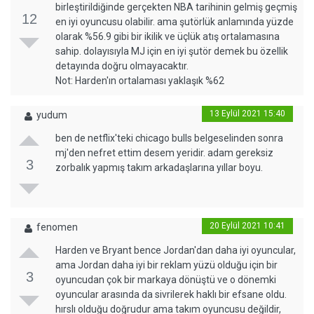
birleştirildiğinde gerçekten NBA tarihinin gelmiş geçmiş
12
en iyi oyuncusu olabilir. ama şutörlük anlamında yüzde
olarak %56.9 gibi bir ikilik ve üçlük atış ortalamasına
sahip. dolayısıyla MJ için en iyi şutör demek bu özellik
detayında doğru olmayacaktır.
Not: Harden'ın ortalaması yaklaşık %62
13 Eylül 2021 15:40
yudum
ben de netflix'teki chicago bulls belgeselinden sonra
mj'den nefret ettim desem yeridir. adam gereksiz
3
zorbalık yapmış takım arkadaşlarına yıllar boyu.
20 Eylül 2021 10:41
fenomen
Harden ve Bryant bence Jordan'dan daha iyi oyuncular,
ama Jordan daha iyi bir reklam yüzü olduğu için bir
3
oyuncudan çok bir markaya dönüştü ve o dönemki
oyuncular arasında da sivrilerek haklı bir efsane oldu.
hırslı olduğu doğrudur ama takım oyuncusu değildir,