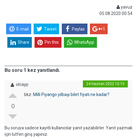
yavuz
05.08.2020 00:54
E-mail
Tweet
Paylas
+1
Share
Pin this
WhatsApp
Bu soru 1 kez yanıtlandı.
24 Haziran 2022 10:15
olcayp
bkz:
Milli Piyango yılbaşı bilet fiyatı ne kadar?
0
Bu soruya sadece kayıtlı kullanıcılar yanıt yazabilirler. Yanıt yazmak
için lütfen giriş yapınız.