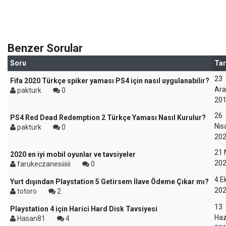
Benzer Sorular
Soru
Tar
23
Fifa 2020 Türkçe spiker yaması PS4 için nasıl uygulanabilir?
Ara
pakturk
0
20
26
PS4 Red Dead Redemption 2 Türkçe Yaması Nasıl Kurulur?
Nis
pakturk
0
20
21 
2020 en iyi mobil oyunlar ve tavsiyeler
20
farukeczanesiiiiii
0
4 E
Yurt dışından Playstation 5 Getirsem İlave Ödeme Çıkar mı?
20
totoro
2
13
Playstation 4 için Harici Hard Disk Tavsiyesi
Haz
Hasan81
4