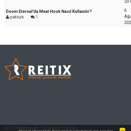
20
6
Doom Eternal'da Meat Hook Nasıl Kullanılır?
Ağu
pakturk
1
20
© 2026
Reitix.com
. Tüm Hakları Saklıdır.