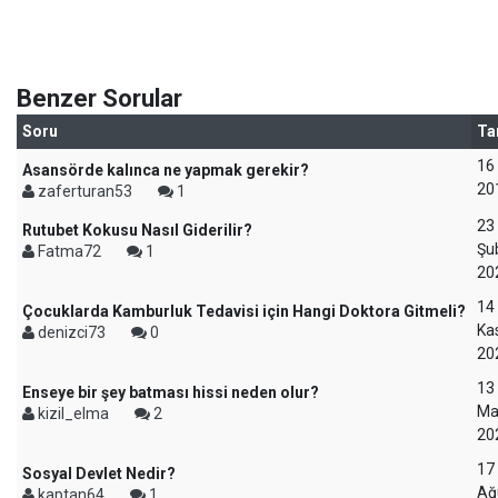
Benzer Sorular
Soru
Ta
16
Asansörde kalınca ne yapmak gerekir?
20
zaferturan53
1
23
Rutubet Kokusu Nasıl Giderilir?
Şu
Fatma72
1
20
14
Çocuklarda Kamburluk Tedavisi için Hangi Doktora Gitmeli?
Ka
denizci73
0
20
13
Enseye bir şey batması hissi neden olur?
Ma
kizil_elma
2
20
17
Sosyal Devlet Nedir?
Ağ
kaptan64
1