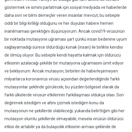
göstermek ve ismini parlatmak için sosyal medyada ve haberlerde
daha sivri ve bilmi demeçler veren insanlar mevcut, bu sebeple
ciddi bir bilgi kirliliği olduğunu ve her duyulan habere hemen
inanılmaması gerektiğini düşünüyorum. Ancak covid19 virüsünün
bir noktada mutasyone uğraması şart çünkü insan bedenine uyum
sağlayamadığı sürece öldürdüğü konak (insan) ile birlikte kendisi
de ölmüş oluyor. Bu sebeple kendi hayatta kalmak için öldürücü
etkisinin azalacağı şekilde bir mutasyona uğramasını ümit ediyor
ve bekliyorum. Ancak mutasyon, birbirleri ile haberleşemeyen
milyarlarca koronavirüs virüsü açısından değerlendiğinde farklı
mutasyonlar şeklinde görülecek, bu yüzden bölgesel olarak da
farklı ülkelerde virüsün etkilerinin farklılaşması oldukça olası. Son
değinmek istediğim ve altını çizmek istediğim konu da
mutasyonun ne şekillerde olabileceği; yukarıda belirttiğim gibi her
mutasyon olumlu şekillerde olmayabilir, mesela virüsün öldürücü
etkisi de artabilir ya da bulaşıcılık etkisinin arması şeklinde de