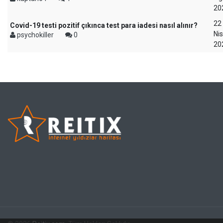
20
22
Covid-19 testi pozitif çıkınca test para iadesi nasıl alınır?
Ni
psychokiller
0
20