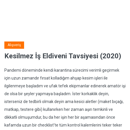
Alışveriş
Kesilmez İş Eldiveni Tavsiyesi (2020)
Pandemi döneminde kendi karantina sürecimi verimli geçirmek
için uzun zamandır fırsat kolladığım ahşap kesim işleri ile
ilgilenmeye başladım ve ufak tefek ekipmanlar edinerek amatör işi
de olsa bir şeyler yapmaya başladım. İster korkaklık deyin,
isterseniz de tedbirli olmak deyin ama kesici aletler (maket bıçağı,
matkap, testere gibi) kullanırken her zaman aşırı temkinli ve
dikkatli olmuşumdur, bu da her işin her bir aşamasından önce
kafamda uzun bir checklist'te tüm kontrol kalemlerini teker teker