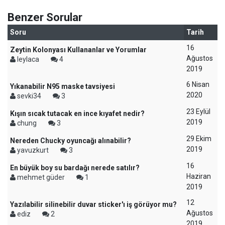
Benzer Sorular
Soru
Tarih
16
Zeytin Kolonyası Kullananlar ve Yorumlar
Ağustos
leylaca
4
2019
6 Nisan
Yıkanabilir N95 maske tavsiyesi
2020
sevki34
3
23 Eylül
Kışın sıcak tutacak en ince kıyafet nedir?
2019
chung
3
29 Ekim
Nereden Chucky oyuncağı alınabilir?
2019
yavuzkurt
3
16
En büyük boy su bardağı nerede satılır?
Haziran
mehmet güder
1
2019
12
Yazılabilir silinebilir duvar sticker'ı iş görüyor mu?
Ağustos
ediz
2
2019