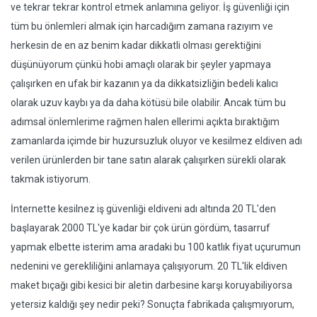
ve tekrar tekrar kontrol etmek anlamına geliyor. İş güvenliği için
tüm bu önlemleri almak için harcadığım zamana razıyım ve
herkesin de en az benim kadar dikkatli olması gerektiğini
düşünüyorum çünkü hobi amaçlı olarak bir şeyler yapmaya
çalışırken en ufak bir kazanın ya da dikkatsizliğin bedeli kalıcı
olarak uzuv kaybı ya da daha kötüsü bile olabilir. Ancak tüm bu
adımsal önlemlerime rağmen halen ellerimi açıkta bıraktığım
zamanlarda içimde bir huzursuzluk oluyor ve kesilmez eldiven adı
verilen ürünlerden bir tane satın alarak çalışırken sürekli olarak
takmak istiyorum.
İnternette kesilnez iş güvenliği eldiveni adı altında 20 TL'den
başlayarak 2000 TL'ye kadar bir çok ürün gördüm, tasarruf
yapmak elbette isterim ama aradaki bu 100 katlık fiyat uçurumun
nedenini ve gerekliliğini anlamaya çalışıyorum. 20 TL'lik eldiven
maket bıçağı gibi kesici bir aletin darbesine karşı koruyabiliyorsa
yetersiz kaldığı şey nedir peki? Sonuçta fabrikada çalışmıyorum,