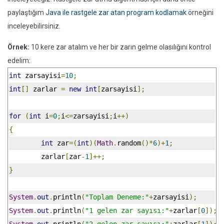
paylaştığım
Java ile rastgele zar atan program kodlamak
örneğini
inceleyebilirsiniz.
Örnek:
10 kere zar atalım ve her bir zarın gelme olasılığını kontrol
edelim:
int
 zarsayisi
=
10
;
int
[]
 zarlar 
=
new
int
[
zarsayisi
];
for
(
int
 i
=
0
;
i
<=
zarsayisi
;
i
++)
{
int
 zar
=(
int
)(
Math
.
random
()*
6
)+
1
;
	zarlar
[
zar
-
1
]++;
}
System
.
out
.
println
(
"Toplam Deneme:"
+
zarsayisi
);
System
.
out
.
println
(
"1 gelen zar sayısı:"
+
zarlar
[
0
]);