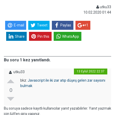
utku33
10.02.2020 01:44
E-mail
Tweet
Paylas
+1
Share
Pin this
WhatsApp
Bu soru 1 kez yanıtlandı.
13 Eylül 2022 22:37
utku33
bkz:
Javascript ile iki zar atıp düşeş gelen zar sayısını
bulmak
0
Bu soruya sadece kayıtlı kullanıcılar yanıt yazabilirler. Yanıt yazmak
için lütfen giriş yapınız.