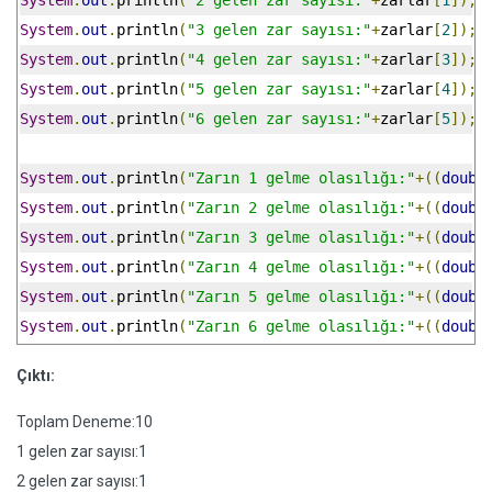
System
.
out
.
println
(
"2 gelen zar sayısı:"
+
zarlar
[
1
]);
System
.
out
.
println
(
"3 gelen zar sayısı:"
+
zarlar
[
2
]);
System
.
out
.
println
(
"4 gelen zar sayısı:"
+
zarlar
[
3
]);
System
.
out
.
println
(
"5 gelen zar sayısı:"
+
zarlar
[
4
]);
System
.
out
.
println
(
"6 gelen zar sayısı:"
+
zarlar
[
5
]);
System
.
out
.
println
(
"Zarın 1 gelme olasılığı:"
+((
doubl
System
.
out
.
println
(
"Zarın 2 gelme olasılığı:"
+((
doubl
System
.
out
.
println
(
"Zarın 3 gelme olasılığı:"
+((
doubl
System
.
out
.
println
(
"Zarın 4 gelme olasılığı:"
+((
doubl
System
.
out
.
println
(
"Zarın 5 gelme olasılığı:"
+((
doubl
System
.
out
.
println
(
"Zarın 6 gelme olasılığı:"
+((
doubl
Çıktı:
Toplam Deneme:10
1 gelen zar sayısı:1
2 gelen zar sayısı:1