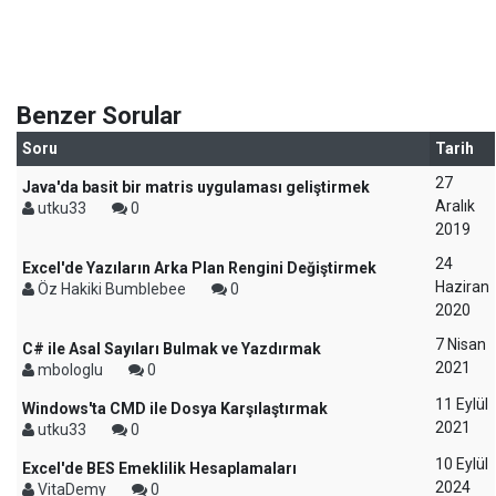
Benzer Sorular
Soru
Tarih
27
Java'da basit bir matris uygulaması geliştirmek
Aralık
utku33
0
2019
24
Excel'de Yazıların Arka Plan Rengini Değiştirmek
Haziran
Öz Hakiki Bumblebee
0
2020
7 Nisan
C# ile Asal Sayıları Bulmak ve Yazdırmak
2021
mbologlu
0
11 Eylül
Windows'ta CMD ile Dosya Karşılaştırmak
2021
utku33
0
10 Eylül
Excel'de BES Emeklilik Hesaplamaları
2024
VitaDemy
0