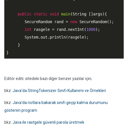
public
static
void
main
(String []args){

        SecureRandom rand = 
new
 SecureRandom();

int
 rasgele = rand.nextInt(
1000
);

        System.out.println(rasgele);

     }

}
Editör editi: sitedeki bazı diğer benzer yazılar için;
bkz:
Java'da StringTokenizer Sınıfı Kullanımı ve Örnekleri
bkz:
Java'da notlara bakarak sınıfı geçip kalma durumunu
gösteren program
bkz:
Java ile rastgele güvenli parola üretmek