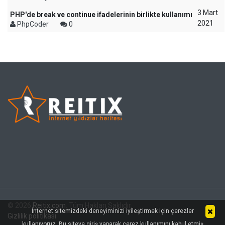
3 Mart
PHP'de break ve continue ifadelerinin birlikte kullanımı
2021
PhpCoder
0
© 2026
Reitix.com
. Tüm Hakları Saklıdır.
İnternet sitemizdeki deneyiminizi iyileştirmek için çerezler
Gizlilik politikası
kullanıyoruz. Bu siteye giriş yaparak çerez kullanımını kabul etmiş