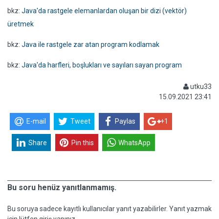
bkz:
Java'da rastgele elemanlardan oluşan bir dizi (vektör)
üretmek
bkz:
Java ile rastgele zar atan program kodlamak
bkz:
Java'da harfleri, boşlukları ve sayıları sayan program
utku33
15.09.2021 23:41
E-mail
Tweet
Paylas
+1
Share
Pin this
WhatsApp
Bu soru henüz yanıtlanmamış.
Bu soruya sadece kayıtlı kullanıcılar yanıt yazabilirler. Yanıt yazmak