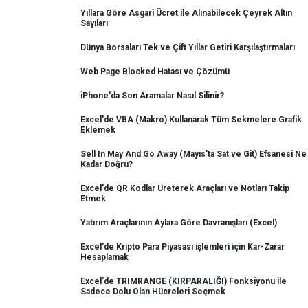
Yıllara Göre Asgari Ücret ile Alınabilecek Çeyrek Altın
Sayıları
Dünya Borsaları Tek ve Çift Yıllar Getiri Karşılaştırmaları
Web Page Blocked Hatası ve Çözümü
iPhone'da Son Aramalar Nasıl Silinir?
Excel'de VBA (Makro) Kullanarak Tüm Sekmelere Grafik
Eklemek
Sell In May And Go Away (Mayıs'ta Sat ve Git) Efsanesi Ne
Kadar Doğru?
Excel'de QR Kodlar Üreterek Araçları ve Notları Takip
Etmek
Yatırım Araçlarının Aylara Göre Davranışları (Excel)
Excel'de Kripto Para Piyasası işlemleri için Kar-Zarar
Hesaplamak
Excel'de TRIMRANGE (KIRPARALIĞI) Fonksiyonu ile
Sadece Dolu Olan Hücreleri Seçmek