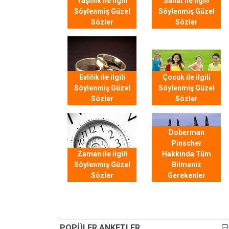
Yaşlılık ile ilgili
Sanat ile ilgili
Söylenmiş Güzel
Söylenmiş Güzel
Sözler
Sözler
Evlilik ile ilgili
Çocuk ile ilgili
Söylenmiş Güzel
Söylenmiş Güzel
Sözler
Sözler
Doberman
Pinscher
Zaman ile ilgili
Hakkında Tüm
Söylenmiş Güzel
Bilmeniz
Sözler
Gerekenler
POPÜLER ANKETLER