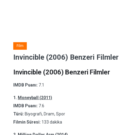
Film
Invincible (2006) Benzeri Filmler
Invincible (2006) Benzeri Filmler
IMDB Puanı:
7.1
1.
Moneyball (2011)
IMDB Puanı:
7.6
Türü:
Biyografi, Dram, Spor
Filmin Süresi:
133 dakika
2.
Million Dollar Arm (2014)