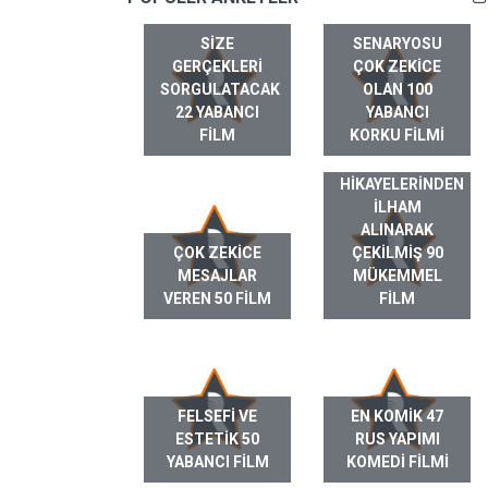
SIZE
SENARYOSU
GERÇEKLERI
ÇOK ZEKICE
SORGULATACAK
OLAN 100
22 YABANCI
YABANCI
FILM
KORKU FILMI
GERÇEK HAYAT
HIKAYELERINDEN
ILHAM
ALINARAK
ÇOK ZEKICE
ÇEKILMIŞ 90
MESAJLAR
MÜKEMMEL
VEREN 50 FILM
FILM
FELSEFI VE
EN KOMIK 47
ESTETIK 50
RUS YAPIMI
YABANCI FILM
KOMEDI FILMI