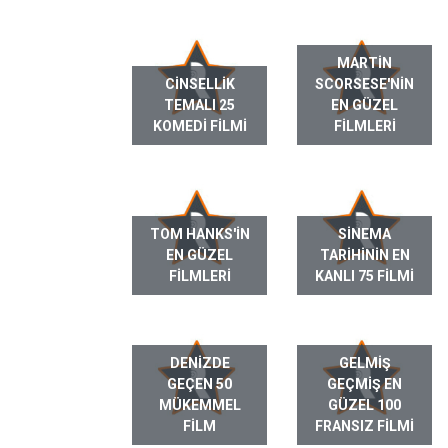
MARTIN
CINSELLIK
SCORSESE'NIN
TEMALI 25
EN GÜZEL
KOMEDI FILMI
FILMLERI
TOM HANKS'IN
SINEMA
EN GÜZEL
TARIHININ EN
FILMLERI
KANLI 75 FILMI
DENIZDE
GELMIŞ
GEÇEN 50
GEÇMIŞ EN
MÜKEMMEL
GÜZEL 100
FILM
FRANSIZ FILMI