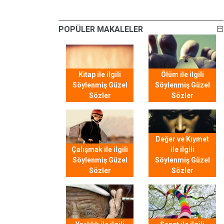
POPÜLER MAKALELER
Kitap ile ilgili
Ölüm ile ilgili
Söylenmiş Güzel
Söylenmiş Güzel
Sözler
Sözler
Değer ve Kıymet
Çalışmak ile ilgili
ile ilgili
Söylenmiş Güzel
Söylenmiş Güzel
Sözler
Sözler