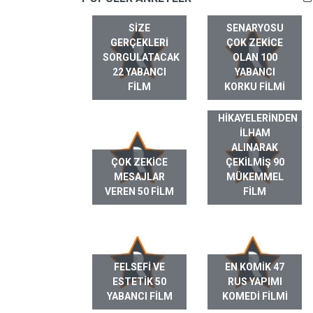
SIZE
SENARYOSU
GERÇEKLERI
ÇOK ZEKICE
SORGULATACAK
OLAN 100
22 YABANCI
YABANCI
FILM
KORKU FILMI
GERÇEK HAYAT
HIKAYELERINDEN
ILHAM
ALINARAK
ÇOK ZEKICE
ÇEKILMIŞ 90
MESAJLAR
MÜKEMMEL
VEREN 50 FILM
FILM
FELSEFI VE
EN KOMIK 47
ESTETIK 50
RUS YAPIMI
YABANCI FILM
KOMEDI FILMI