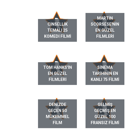
MARTIN
CINSELLIK
SCORSESE'NIN
TEMALI 25
EN GÜZEL
KOMEDI FILMI
FILMLERI
TOM HANKS'IN
SINEMA
EN GÜZEL
TARIHININ EN
FILMLERI
KANLI 75 FILMI
DENIZDE
GELMIŞ
GEÇEN 50
GEÇMIŞ EN
MÜKEMMEL
GÜZEL 100
FILM
FRANSIZ FILMI