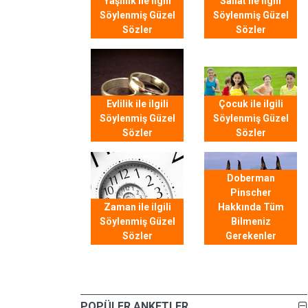
Yaşlılık ile ilgili
Sanat ile ilgili
Söylenmiş Güzel
Söylenmiş Güzel
Sözler
Sözler
Evlilik ile ilgili
Çocuk ile ilgili
Söylenmiş Güzel
Söylenmiş Güzel
Sözler
Sözler
Doberman
Pinscher
Zaman ile ilgili
Hakkında Tüm
Söylenmiş Güzel
Bilmeniz
Sözler
Gerekenler
POPÜLER ANKETLER