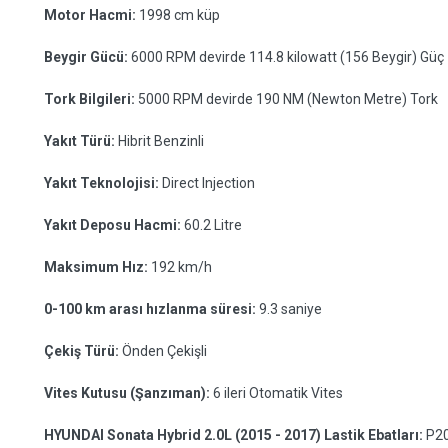
Motor Hacmi:
1998 cm küp
Beygir Gücü:
6000 RPM devirde 114.8 kilowatt (156 Beygir) Güç
Tork Bilgileri:
5000 RPM devirde 190 NM (Newton Metre) Tork
Yakıt Türü:
Hibrit Benzinli
Yakıt Teknolojisi:
Direct Injection
Yakıt Deposu Hacmi:
60.2 Litre
Maksimum Hız:
192 km/h
0-100 km arası hızlanma süresi:
9.3 saniye
Çekiş Türü:
Önden Çekişli
Vites Kutusu (Şanzıman):
6 ileri Otomatik Vites
HYUNDAI Sonata Hybrid 2.0L (2015 - 2017) Lastik Ebatları:
P2