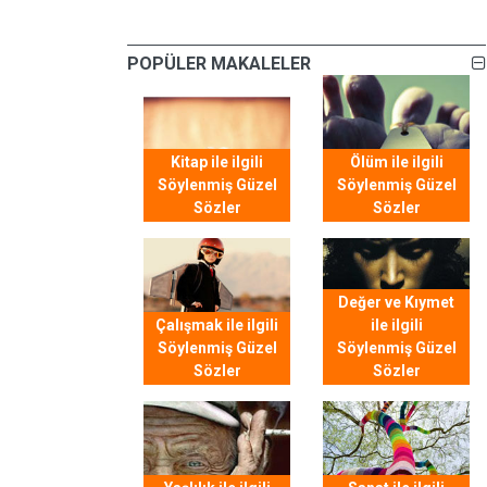
POPÜLER MAKALELER
Kitap ile ilgili
Ölüm ile ilgili
Söylenmiş Güzel
Söylenmiş Güzel
Sözler
Sözler
Değer ve Kıymet
Çalışmak ile ilgili
ile ilgili
Söylenmiş Güzel
Söylenmiş Güzel
Sözler
Sözler