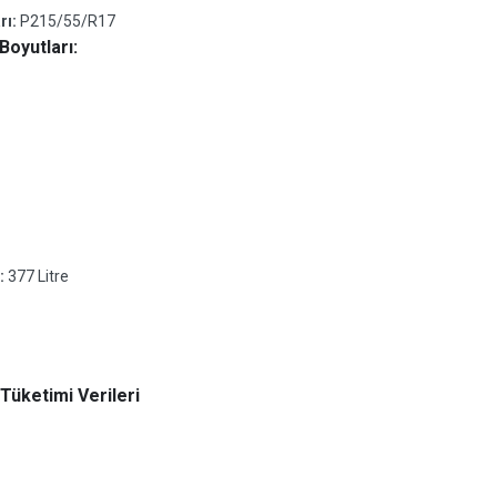
rı:
P215/55/R17
Boyutları:
:
377 Litre
Tüketimi Verileri