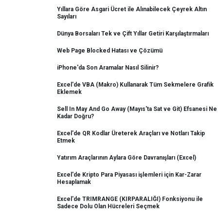
Yıllara Göre Asgari Ücret ile Alınabilecek Çeyrek Altın
Sayıları
Dünya Borsaları Tek ve Çift Yıllar Getiri Karşılaştırmaları
Web Page Blocked Hatası ve Çözümü
iPhone'da Son Aramalar Nasıl Silinir?
Excel'de VBA (Makro) Kullanarak Tüm Sekmelere Grafik
Eklemek
Sell In May And Go Away (Mayıs'ta Sat ve Git) Efsanesi Ne
Kadar Doğru?
Excel'de QR Kodlar Üreterek Araçları ve Notları Takip
Etmek
Yatırım Araçlarının Aylara Göre Davranışları (Excel)
Excel'de Kripto Para Piyasası işlemleri için Kar-Zarar
Hesaplamak
Excel'de TRIMRANGE (KIRPARALIĞI) Fonksiyonu ile
Sadece Dolu Olan Hücreleri Seçmek