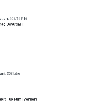
atları:
205/65 R16
aç Boyutları:
acmi:
303 Litre
kıt Tüketimi Verileri