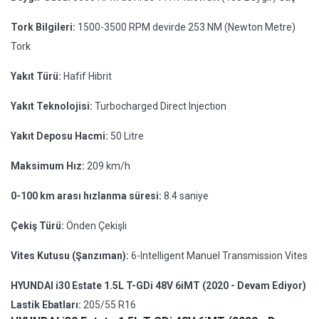
Tork Bilgileri:
1500-3500 RPM devirde 253 NM (Newton Metre)
Tork
Yakıt Türü:
Hafif Hibrit
Yakıt Teknolojisi:
Turbocharged Direct Injection
Yakıt Deposu Hacmi:
50 Litre
Maksimum Hız:
209 km/h
0-100 km arası hızlanma süresi:
8.4 saniye
Çekiş Türü:
Önden Çekişli
Vites Kutusu (Şanzıman):
6-Intelligent Manuel Transmission Vites
HYUNDAI i30 Estate 1.5L T-GDi 48V 6iMT (2020 - Devam Ediyor)
Lastik Ebatları:
205/55 R16