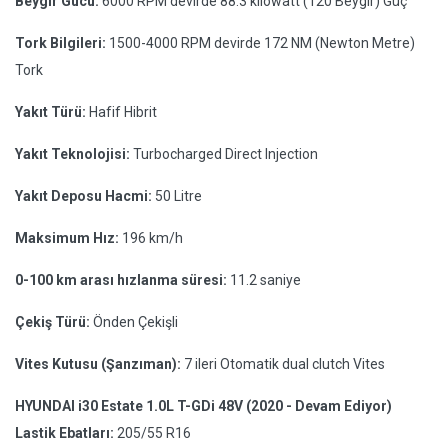
Beygir Gücü:
6000 RPM devirde 88.3 kilowatt (120 Beygir) Güç
Tork Bilgileri:
1500-4000 RPM devirde 172 NM (Newton Metre)
Tork
Yakıt Türü:
Hafif Hibrit
Yakıt Teknolojisi:
Turbocharged Direct Injection
Yakıt Deposu Hacmi:
50 Litre
Maksimum Hız:
196 km/h
0-100 km arası hızlanma süresi:
11.2 saniye
Çekiş Türü:
Önden Çekişli
Vites Kutusu (Şanzıman):
7 ileri Otomatik dual clutch Vites
HYUNDAI i30 Estate 1.0L T-GDi 48V (2020 - Devam Ediyor)
Lastik Ebatları:
205/55 R16