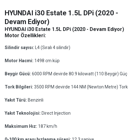
HYUNDAI i30 Estate 1.5L DPi (2020 -
Devam Ediyor)
HYUNDAI i30 Estate 1.5L DPi (2020 - Devam Ediyor)
Motor Özellikleri:
Silindir sayısı:
L4 (Sıralı 4 silindir)
Motor Hacmi:
1498 cm küp
Beygir Gücü:
6000 RPM devirde 80.9 kilowatt (110 Beygir) Güç
Tork Bilgileri:
3500 RPM devirde 144 NM (Newton Metre) Tork
Yakıt Türü:
Benzinli
Yakıt Teknolojisi:
Direct Injection
Maksimum Hız:
187 km/h
0-100 km arası hızlanma süresi:
12.3 saniye