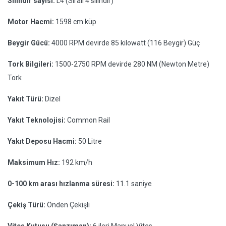
Silindir sayısı:
L4 (Sıralı 4 silindir)
Motor Hacmi:
1598 cm küp
Beygir Gücü:
4000 RPM devirde 85 kilowatt (116 Beygir) Güç
Tork Bilgileri:
1500-2750 RPM devirde 280 NM (Newton Metre)
Tork
Yakıt Türü:
Dizel
Yakıt Teknolojisi:
Common Rail
Yakıt Deposu Hacmi:
50 Litre
Maksimum Hız:
192 km/h
0-100 km arası hızlanma süresi:
11.1 saniye
Çekiş Türü:
Önden Çekişli