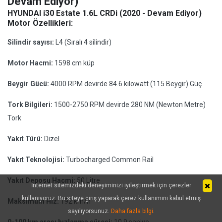
Devam Ediyor)
HYUNDAI i30 Estate 1.6L CRDi (2020 - Devam Ediyor)
Motor Özellikleri:
Silindir sayısı:
L4 (Sıralı 4 silindir)
Motor Hacmi:
1598 cm küp
Beygir Gücü:
4000 RPM devirde 84.6 kilowatt (115 Beygir) Güç
Tork Bilgileri:
1500-2750 RPM devirde 280 NM (Newton Metre)
Tork
Yakıt Türü:
Dizel
Yakıt Teknolojisi:
Turbocharged Common Rail
Yakıt Deposu Hacmi:
50 Litre
İnternet sitemizdeki deneyiminizi iyileştirmek için çerezler
kullanıyoruz. Bu siteye giriş yaparak çerez kullanımını kabul etmiş
Maksimum Hız:
192 km/h
sayılıyorsunuz.
Daha fazla bilgi
.