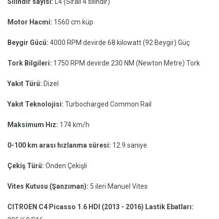
Silindir sayısı:
L4 (Sıralı 4 silindir)
Motor Hacmi:
1560 cm küp
Beygir Gücü:
4000 RPM devirde 68 kilowatt (92 Beygir) Güç
Tork Bilgileri:
1750 RPM devirde 230 NM (Newton Metre) Tork
Yakıt Türü:
Dizel
Yakıt Teknolojisi:
Turbocharged Common Rail
Maksimum Hız:
174 km/h
0-100 km arası hızlanma süresi:
12.9 saniye
Çekiş Türü:
Önden Çekişli
Vites Kutusu (Şanzıman):
5 ileri Manuel Vites
CITROEN C4 Picasso 1.6 HDI (2013 - 2016) Lastik Ebatları: