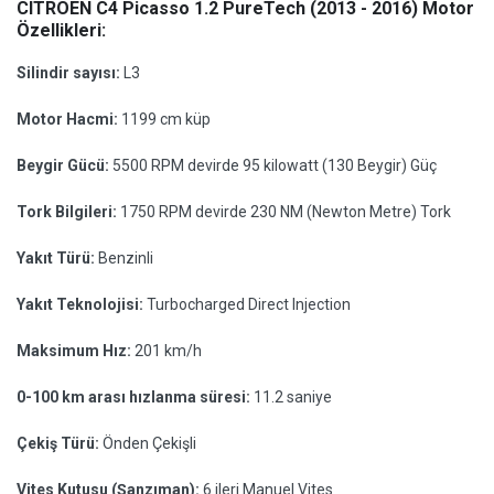
CITROEN C4 Picasso 1.2 PureTech (2013 - 2016) Motor
Özellikleri:
Silindir sayısı:
L3
Motor Hacmi:
1199 cm küp
Beygir Gücü:
5500 RPM devirde 95 kilowatt (130 Beygir) Güç
Tork Bilgileri:
1750 RPM devirde 230 NM (Newton Metre) Tork
Yakıt Türü:
Benzinli
Yakıt Teknolojisi:
Turbocharged Direct Injection
Maksimum Hız:
201 km/h
0-100 km arası hızlanma süresi:
11.2 saniye
Çekiş Türü:
Önden Çekişli
Vites Kutusu (Şanzıman):
6 ileri Manuel Vites