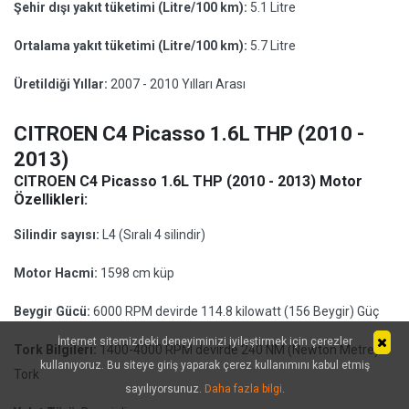
Şehir dışı yakıt tüketimi (Litre/100 km):
5.1 Litre
Ortalama yakıt tüketimi (Litre/100 km):
5.7 Litre
Üretildiği Yıllar:
2007 - 2010 Yılları Arası
CITROEN C4 Picasso 1.6L THP (2010 -
2013)
CITROEN C4 Picasso 1.6L THP (2010 - 2013) Motor
Özellikleri:
Silindir sayısı:
L4 (Sıralı 4 silindir)
Motor Hacmi:
1598 cm küp
Beygir Gücü:
6000 RPM devirde 114.8 kilowatt (156 Beygir) Güç
İnternet sitemizdeki deneyiminizi iyileştirmek için çerezler
Tork Bilgileri:
1400-4000 RPM devirde 240 NM (Newton Metre)
kullanıyoruz. Bu siteye giriş yaparak çerez kullanımını kabul etmiş
Tork
sayılıyorsunuz.
Daha fazla bilgi
.