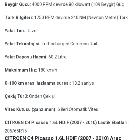
Beygir Gücü:
4000 RPM devirde 80 kilowatt (109 Beygir) Güç
Tork Bilgileri:
1750 RPM devirde 240 NM (Newton Metre) Tork
Yakıt Türü:
Dizel
Yakıt Teknolojisi:
Turbocharged Common Rail
Yakıt Deposu Hacmi:
60.2 Litre
Maksimum Hız:
180 km/h
0-100 km arası hızlanma süresi:
13.2 saniye
Çekiş Türü:
Önden Çekişli
Vites Kutusu (Şanzıman):
6 ileri Otomatik Vites
CITROEN C4 Picasso 1.6L HDiF (2007 - 2010) Lastik Ebatları:
205/65R15
CITROEN C4 Picasso 1.6L HDiF (2007 - 2010) Araç