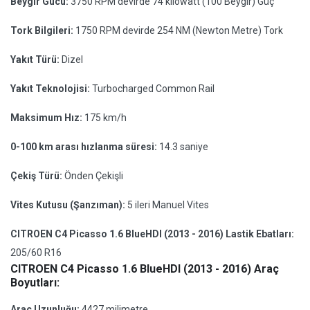
Beygir Gücü:
3750 RPM devirde 74 kilowatt (100 Beygir) Güç
Tork Bilgileri:
1750 RPM devirde 254 NM (Newton Metre) Tork
Yakıt Türü:
Dizel
Yakıt Teknolojisi:
Turbocharged Common Rail
Maksimum Hız:
175 km/h
0-100 km arası hızlanma süresi:
14.3 saniye
Çekiş Türü:
Önden Çekişli
Vites Kutusu (Şanzıman):
5 ileri Manuel Vites
CITROEN C4 Picasso 1.6 BlueHDI (2013 - 2016) Lastik Ebatları:
205/60 R16
CITROEN C4 Picasso 1.6 BlueHDI (2013 - 2016) Araç
Boyutları:
Araç Uzunluğu:
4427 milimetre