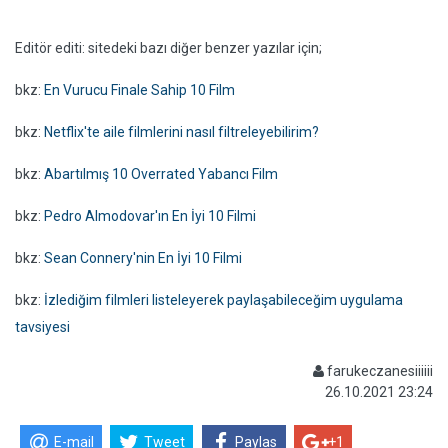
Editör editi: sitedeki bazı diğer benzer yazılar için;
bkz:
En Vurucu Finale Sahip 10 Film
bkz:
Netflix'te aile filmlerini nasıl filtreleyebilirim?
bkz:
Abartılmış 10 Overrated Yabancı Film
bkz:
Pedro Almodovar'ın En İyi 10 Filmi
bkz:
Sean Connery'nin En İyi 10 Filmi
bkz:
İzlediğim filmleri listeleyerek paylaşabileceğim uygulama
tavsiyesi
farukeczanesiiiiii
26.10.2021 23:24
E-mail
Tweet
Paylas
+1