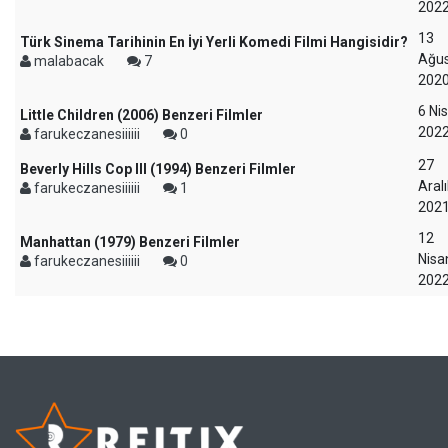
202
13
Türk Sinema Tarihinin En İyi Yerli Komedi Filmi Hangisidir?
Ağu
malabacak
7
202
6 Ni
Little Children (2006) Benzeri Filmler
202
farukeczanesiiiiii
0
27
Beverly Hills Cop III (1994) Benzeri Filmler
Aralı
farukeczanesiiiiii
1
202
12
Manhattan (1979) Benzeri Filmler
Nisa
farukeczanesiiiiii
0
202