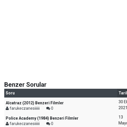
Benzer Sorular
Soru
Tari
30 E
Alcatraz (2012) Benzeri Filmler
202
farukeczanesiiiiii
0
13
Police Academy (1984) Benzeri Filmler
Mayı
farukeczanesiiiiii
0