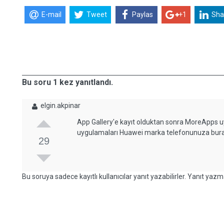
E-mail
Tweet
Paylas
+1
Sha
Bu soru 1 kez yanıtlandı.
elgin.akpinar
App Gallery'e kayıt olduktan sonra MoreApps uy
uygulamaları Huawei marka telefonunuza burad
29
Bu soruya sadece kayıtlı kullanıcılar yanıt yazabilirler. Yanıt yazma