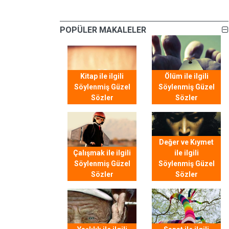
POPÜLER MAKALELER
Kitap ile ilgili
Ölüm ile ilgili
Söylenmiş Güzel
Söylenmiş Güzel
Sözler
Sözler
Değer ve Kıymet
Çalışmak ile ilgili
ile ilgili
Söylenmiş Güzel
Söylenmiş Güzel
Sözler
Sözler