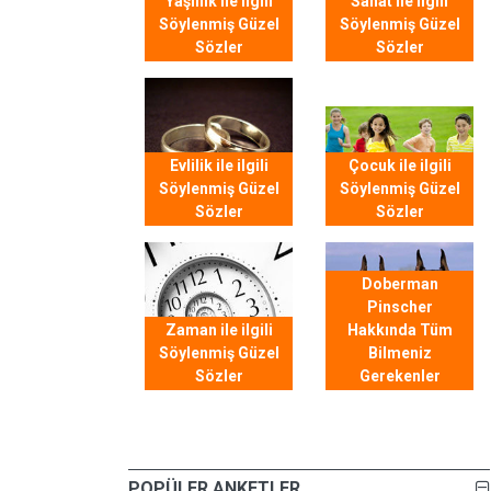
Yaşlılık ile ilgili
Sanat ile ilgili
Söylenmiş Güzel
Söylenmiş Güzel
Sözler
Sözler
Evlilik ile ilgili
Çocuk ile ilgili
Söylenmiş Güzel
Söylenmiş Güzel
Sözler
Sözler
Doberman
Pinscher
Zaman ile ilgili
Hakkında Tüm
Söylenmiş Güzel
Bilmeniz
Sözler
Gerekenler
POPÜLER ANKETLER