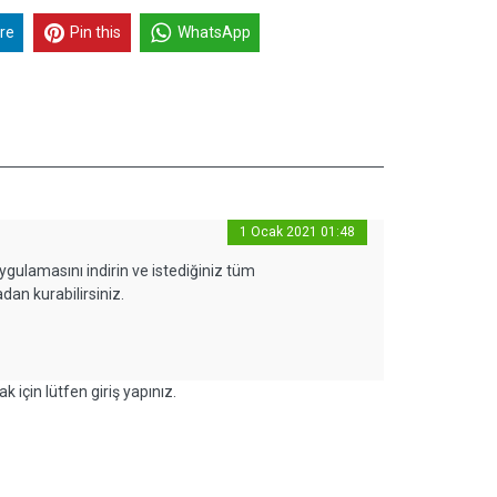
re
Pin this
WhatsApp
1 Ocak 2021 01:48
gulamasını indirin ve istediğiniz tüm
an kurabilirsiniz.
k için lütfen giriş yapınız.