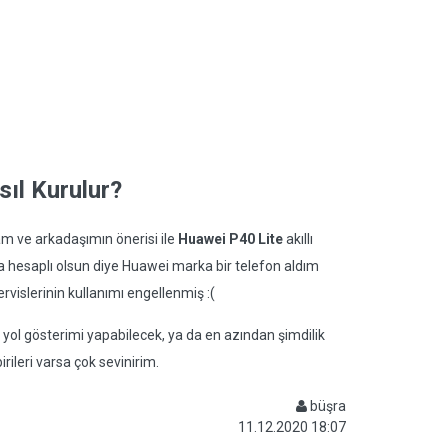
ıl Kurulur?
am ve arkadaşımın önerisi ile
Huawei P40 Lite
akıllı
 hesaplı olsun diye Huawei marka bir telefon aldım
islerinin kullanımı engellenmiş :(
l gösterimi yapabilecek, ya da en azından şimdilik
ileri varsa çok sevinirim.
büşra
11.12.2020 18:07