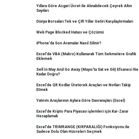
Yıllara Göre Asgari Ücret ile Alınabilecek Çeyrek Altın
Sayıları
Dünya Borsaları Tek ve Çift Yıllar Getiri Karşılaştırmaları
Web Page Blocked Hatası ve Çözümü
iPhone'da Son Aramalar Nasıl Silinir?
Excel'de VBA (Makro) Kullanarak Tüm Sekmelere Grafik
Eklemek
Sell In May And Go Away (Mayıs'ta Sat ve Git) Efsanesi Ne
Kadar Doğru?
Excel'de QR Kodlar Üreterek Araçları ve Notları Takip
Etmek
Yatırım Araçlarının Aylara Göre Davranışları (Excel)
Excel'de Kripto Para Piyasası işlemleri için Kar-Zarar
Hesaplamak
Excel'de TRIMRANGE (KIRPARALIĞI) Fonksiyonu ile
Sadece Dolu Olan Hücreleri Seçmek