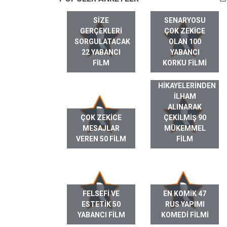
SIZE
SENARYOSU
GERÇEKLERI
ÇOK ZEKICE
SORGULATACAK
OLAN 100
22 YABANCI
YABANCI
FILM
KORKU FILMI
GERÇEK HAYAT
HIKAYELERINDEN
ILHAM
ALINARAK
ÇOK ZEKICE
ÇEKILMIŞ 90
MESAJLAR
MÜKEMMEL
VEREN 50 FILM
FILM
FELSEFI VE
EN KOMIK 47
ESTETIK 50
RUS YAPIMI
YABANCI FILM
KOMEDI FILMI