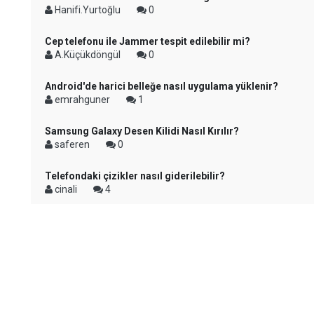
Hanifi.Yurtoğlu
0
Cep telefonu ile Jammer tespit edilebilir mi?
A.Küçükdöngül
0
Android'de harici belleğe nasıl uygulama yüklenir?
emrahguner
1
Samsung Galaxy Desen Kilidi Nasıl Kırılır?
saferen
0
Telefondaki çizikler nasıl giderilebilir?
cinali
4