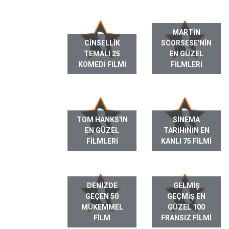
MARTIN
CINSELLIK
SCORSESE'NIN
TEMALI 25
EN GÜZEL
KOMEDI FILMI
FILMLERI
TOM HANKS'IN
SINEMA
EN GÜZEL
TARIHININ EN
FILMLERI
KANLI 75 FILMI
DENIZDE
GELMIŞ
GEÇEN 50
GEÇMIŞ EN
MÜKEMMEL
GÜZEL 100
FILM
FRANSIZ FILMI