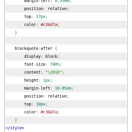
        margin
-
left
:
0.55em
;
        position
:
 relative
;
        top
:
17px
;
        color
:
#c36d7a;
}
    blockquote
:
after 
{
        display
:
 block
;
        font
-
size
:
700
%;
        content
:
"\201D"
;
        height
:
1px
;
        margin
-
left
:
10.85em
;
        position
:
 relative
;
        top
:
10px
;
        color
:
#c36d7a;
}
</style>