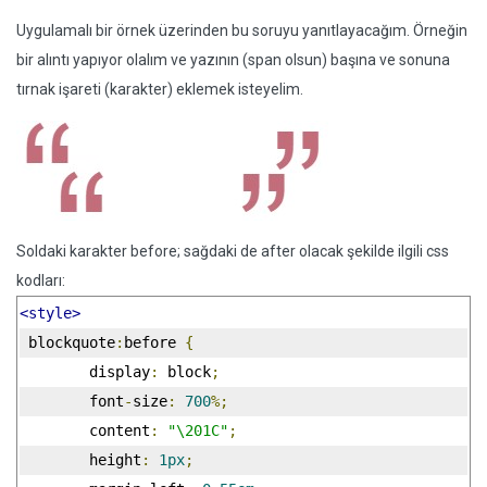
Uygulamalı bir örnek üzerinden bu soruyu yanıtlayacağım. Örneğin
bir alıntı yapıyor olalım ve yazının (span olsun) başına ve sonuna
tırnak işareti (karakter) eklemek isteyelim.
Soldaki karakter before; sağdaki de after olacak şekilde ilgili css
kodları:
<style>
 blockquote
:
before 
{
        display
:
 block
;
        font
-
size
:
700
%;
        content
:
"\201C"
;
        height
:
1px
;