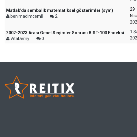
29
Matlab'da sembolik matematiksel gösterimler (sym)
Nis
benimadimcemil
2
20
1 Ş
2002-2023 Arası Genel Seçimler Sonrası BIST-100 Endeksi
20
VitaDemy
0