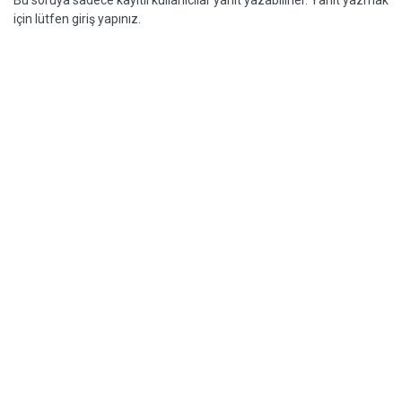
Bu soruya sadece kayıtlı kullanıcılar yanıt yazabilirler. Yanıt yazmak
için lütfen giriş yapınız.