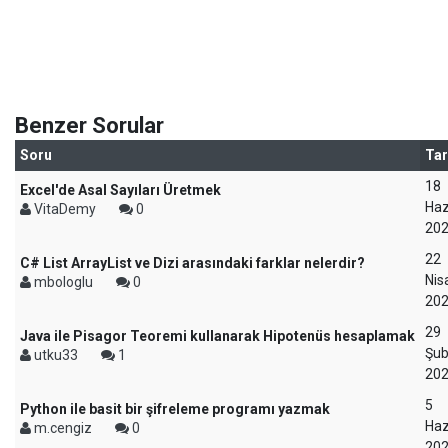
Benzer Sorular
Soru
Tar
18
Excel'de Asal Sayıları Üretmek
Haz
VitaDemy
0
20
22
C# List ArrayList ve Dizi arasındaki farklar nelerdir?
Nis
mbologlu
0
20
29
Java ile Pisagor Teoremi kullanarak Hipotenüs hesaplamak
Şub
utku33
1
20
5
Python ile basit bir şifreleme programı yazmak
Haz
m.cengiz
0
20