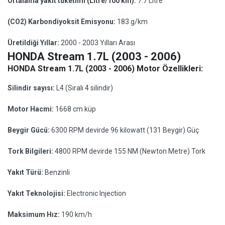
Ortalama yakıt tüketimi (Litre/100 km):
7.7 Litre
(CO2) Karbondiyoksit Emisyonu:
183 g/km
Üretildiği Yıllar:
2000 - 2003 Yılları Arası
HONDA Stream 1.7L (2003 - 2006)
HONDA Stream 1.7L (2003 - 2006) Motor Özellikleri:
Silindir sayısı:
L4 (Sıralı 4 silindir)
Motor Hacmi:
1668 cm küp
Beygir Gücü:
6300 RPM devirde 96 kilowatt (131 Beygir) Güç
Tork Bilgileri:
4800 RPM devirde 155 NM (Newton Metre) Tork
Yakıt Türü:
Benzinli
Yakıt Teknolojisi:
Electronic Injection
Maksimum Hız:
190 km/h