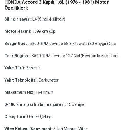
HONDA Accord 3 Kapılı 1.6L (1976 - 1981) Motor
Özellikleri:
Silindir sayısı:
L4 (Sıralı 4 silindir)
Motor Hacmi:
1599 cm küp
Beygir Gücü:
5300 RPM devirde 58.8 kilowatt (80 Beygir) Güç
Tork Bilgileri:
3500 RPM devirde 127 NM (Newton Metre) Tork
Yakıt Türü:
Benzinli
Yakıt Teknolojisi:
Carburetor
Maksimum Hız:
164 km/h
0-100 km arası hızlanma süresi:
13 saniye
Çekiş Türü:
Önden Çekişli
Vites Kutusu (Şanzıman):
5 ileri Manuel Vites