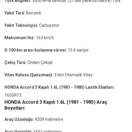
Tork Bilgileri:
3500 RPM devirde 127 NM (Newton Metre) Tork
Yakıt Türü:
Benzinli
Yakıt Teknolojisi:
Carburetor
Maksimum Hız:
163 km/h
0-100 km arası hızlanma süresi:
15.6 saniye
Çekiş Türü:
Önden Çekişli
Vites Kutusu (Şanzıman):
3 ileri Otomatik Vites
HONDA Accord 3 Kapılı 1.6L (1981 - 1985) Lastik Ebatları:
165SR13
HONDA Accord 3 Kapılı 1.6L (1981 - 1985) Araç
Boyutları:
Araç Uzunluğu:
4209 milimetre
Araç Genişliği:
1651 milimetre