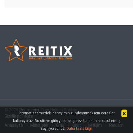
© 2026
Reitix.com
. Tüm Hakları Saklıdır.
İnternet sitemizdeki deneyiminizi iyileştirmek için çerezler
Gizlilik politikası
kullanıyoruz. Bu siteye giriş yaparak çerez kullanımını kabul etmiş
Anasayfa
Makaleler
Giriş
Kayıt
İletişim
Reklam
sayılıyorsunuz.
Daha fazla bilgi
.