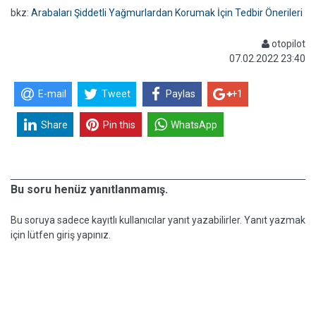
bkz:
Arabaları Şiddetli Yağmurlardan Korumak İçin Tedbir Önerileri
otopilot
07.02.2022 23:40
E-mail
Tweet
Paylas
+1
Share
Pin this
WhatsApp
Bu soru henüz yanıtlanmamış.
Bu soruya sadece kayıtlı kullanıcılar yanıt yazabilirler. Yanıt yazmak
için lütfen giriş yapınız.