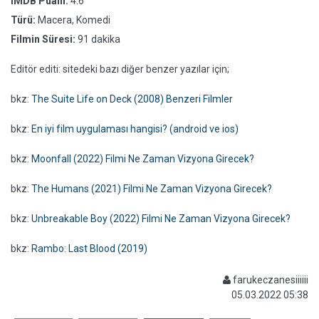
IMDB Puanı:
4.6
Türü:
Macera, Komedi
Filmin Süresi:
91 dakika
Editör editi: sitedeki bazı diğer benzer yazılar için;
bkz:
The Suite Life on Deck (2008) Benzeri Filmler
bkz:
En iyi film uygulaması hangisi? (android ve ios)
bkz:
Moonfall (2022) Filmi Ne Zaman Vizyona Girecek?
bkz:
The Humans (2021) Filmi Ne Zaman Vizyona Girecek?
bkz:
Unbreakable Boy (2022) Filmi Ne Zaman Vizyona Girecek?
bkz:
Rambo: Last Blood (2019)
farukeczanesiiiiii
05.03.2022 05:38