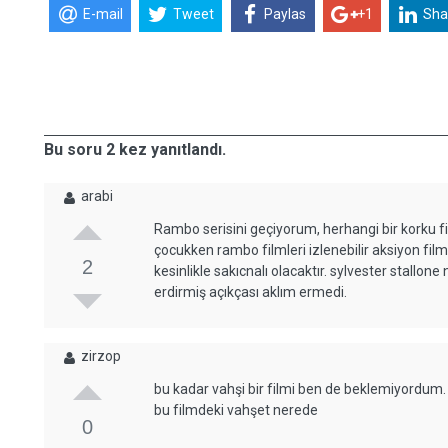
E-mail
Tweet
Paylas
+1
Sha
Bu soru 2 kez yanıtlandı.
arabi
Rambo serisini geçiyorum, herhangi bir korku filmi
çocukken rambo filmleri izlenebilir aksiyon fil
2
kesinlikle sakıcnalı olacaktır. sylvester stallon
erdirmiş açıkçası aklım ermedi.
zirzop
bu kadar vahşi bir filmi ben de beklemiyordum
bu filmdeki vahşet nerede
0