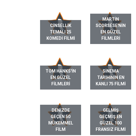
MARTIN
CINSELLIK
SCORSESE'NIN
TEMALI 25
EN GÜZEL
KOMEDI FILMI
FILMLERI
TOM HANKS'IN
SINEMA
EN GÜZEL
TARIHININ EN
FILMLERI
KANLI 75 FILMI
DENIZDE
GELMIŞ
GEÇEN 50
GEÇMIŞ EN
MÜKEMMEL
GÜZEL 100
FILM
FRANSIZ FILMI