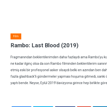
Film
Rambo: Last Blood (2019)
Fragmanından beklentilerimden daha fazlaydı ama Rambo'yu kızın
ne kadar ilginç olsa da son Rambo filminden beklentilerim sanı
etmiş eski bir profesyonel asker olsaydı belki en azından ben dah
fazla glashback'li göndermeler yapması hoşuma gitmedi, sanki ön
yaptı bende. Neyse, Eylül 2019'davizyona girince hep birlikte gö