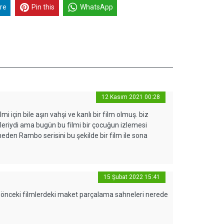
re
Pin this
WhatsApp
12 Kasım 2021 00:28
 için bile aşırı vahşi ve kanlı bir film olmuş. biz
mleriydi ama bugün bu filmi bir çocuğun izlemesi
e neden Rambo serisini bu şekilde bir film ile sona
15 Şubat 2022 15:41
. önceki filmlerdeki maket parçalama sahneleri nerede