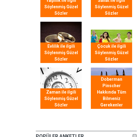
Yaşlılık ile ilgili
Sanat ile ilgili
Söylenmiş Güzel
Söylenmiş Güzel
Sözler
Sözler
Evlilik ile ilgili
Çocuk ile ilgili
Söylenmiş Güzel
Söylenmiş Güzel
Sözler
Sözler
Doberman
Pinscher
Zaman ile ilgili
Hakkında Tüm
Söylenmiş Güzel
Bilmeniz
Sözler
Gerekenler
POPÜLER ANKETLER