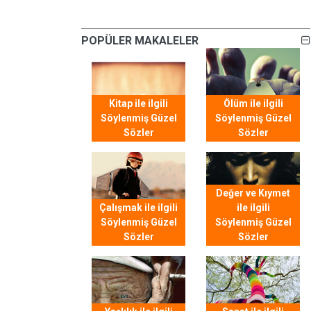
POPÜLER MAKALELER
Kitap ile ilgili
Ölüm ile ilgili
Söylenmiş Güzel
Söylenmiş Güzel
Sözler
Sözler
Değer ve Kıymet
Çalışmak ile ilgili
ile ilgili
Söylenmiş Güzel
Söylenmiş Güzel
Sözler
Sözler