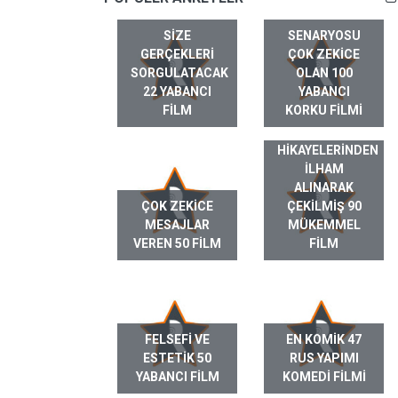
SIZE
SENARYOSU
GERÇEKLERI
ÇOK ZEKICE
SORGULATACAK
OLAN 100
22 YABANCI
YABANCI
FILM
KORKU FILMI
GERÇEK HAYAT
HIKAYELERINDEN
ILHAM
ALINARAK
ÇOK ZEKICE
ÇEKILMIŞ 90
MESAJLAR
MÜKEMMEL
VEREN 50 FILM
FILM
FELSEFI VE
EN KOMIK 47
ESTETIK 50
RUS YAPIMI
YABANCI FILM
KOMEDI FILMI