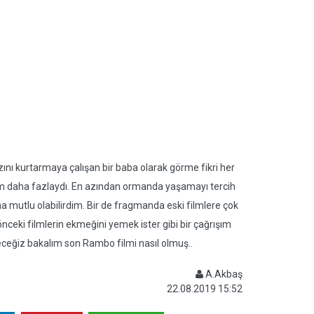
ı kurtarmaya çalışan bir baba olarak görme fikri her
rım daha fazlaydı. En azından ormanda yaşamayı tercih
a mutlu olabilirdim. Bir de fragmanda eski filmlere çok
ceki filmlerin ekmeğini yemek ister gibi bir çağrışım
receğiz bakalım son Rambo filmi nasıl olmuş..
A.Akbaş
22.08.2019 15:52