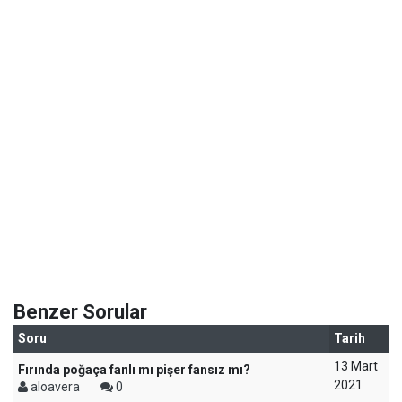
Benzer Sorular
Soru
Tarih
13 Mart
Fırında poğaça fanlı mı pişer fansız mı?
2021
aloavera
0