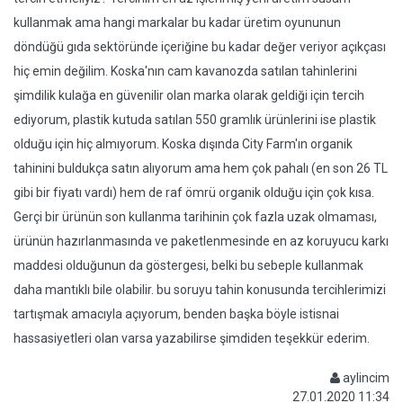
kullanmak ama hangi markalar bu kadar üretim oyununun
döndüğü gıda sektöründe içeriğine bu kadar değer veriyor açıkçası
hiç emin değilim. Koska'nın cam kavanozda satılan tahinlerini
şimdilik kulağa en güvenilir olan marka olarak geldiği için tercih
ediyorum, plastik kutuda satılan 550 gramlık ürünlerini ise plastik
olduğu için hiç almıyorum. Koska dışında City Farm'ın organik
tahinini buldukça satın alıyorum ama hem çok pahalı (en son 26 TL
gibi bir fiyatı vardı) hem de raf ömrü organik olduğu için çok kısa.
Gerçi bir ürünün son kullanma tarihinin çok fazla uzak olmaması,
ürünün hazırlanmasında ve paketlenmesinde en az koruyucu karkı
maddesi olduğunun da göstergesi, belki bu sebeple kullanmak
daha mantıklı bile olabilir. bu soruyu tahin konusunda tercihlerimizi
tartışmak amacıyla açıyorum, benden başka böyle istisnai
hassasiyetleri olan varsa yazabilirse şimdiden teşekkür ederim.
aylincim
27.01.2020 11:34