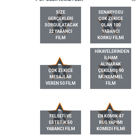
SIZE
SENARYOSU
GERÇEKLERI
ÇOK ZEKICE
SORGULATACAK
OLAN 100
22 YABANCI
YABANCI
FILM
KORKU FILMI
GERÇEK HAYAT
HIKAYELERINDEN
ILHAM
ALINARAK
ÇOK ZEKICE
ÇEKILMIŞ 90
MESAJLAR
MÜKEMMEL
VEREN 50 FILM
FILM
FELSEFI VE
EN KOMIK 47
ESTETIK 50
RUS YAPIMI
YABANCI FILM
KOMEDI FILMI