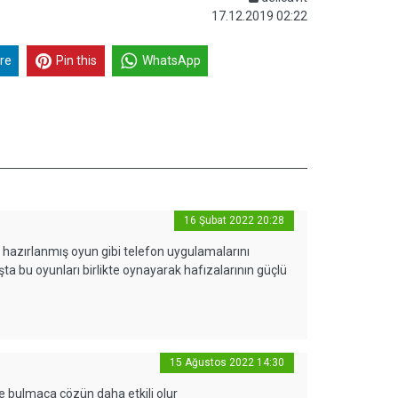
17.12.2019 02:22
re
Pin this
WhatsApp
16 Şubat 2022 20:28
 hazırlanmış oyun gibi telefon uygulamalarını
aşta bu oyunları birlikte oynayarak hafızalarının güçlü
15 Ağustos 2022 14:30
e bulmaca çözün daha etkili olur