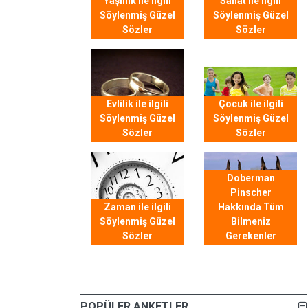
Yaşlılık ile ilgili
Sanat ile ilgili
Söylenmiş Güzel
Söylenmiş Güzel
Sözler
Sözler
Evlilik ile ilgili
Çocuk ile ilgili
Söylenmiş Güzel
Söylenmiş Güzel
Sözler
Sözler
Doberman
Pinscher
Zaman ile ilgili
Hakkında Tüm
Söylenmiş Güzel
Bilmeniz
Sözler
Gerekenler
POPÜLER ANKETLER