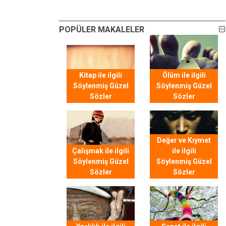
POPÜLER MAKALELER
Kitap ile ilgili
Ölüm ile ilgili
Söylenmiş Güzel
Söylenmiş Güzel
Sözler
Sözler
Değer ve Kıymet
Çalışmak ile ilgili
ile ilgili
Söylenmiş Güzel
Söylenmiş Güzel
Sözler
Sözler