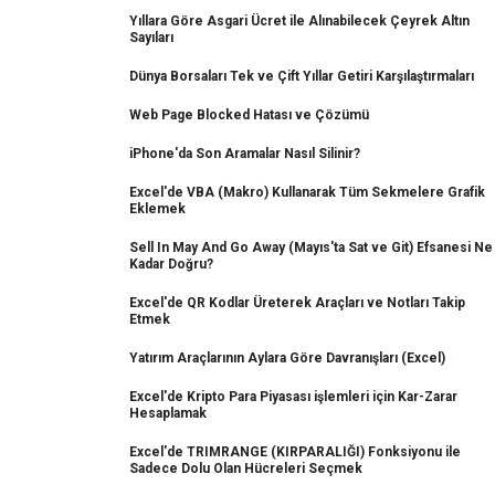
Yıllara Göre Asgari Ücret ile Alınabilecek Çeyrek Altın
Sayıları
Dünya Borsaları Tek ve Çift Yıllar Getiri Karşılaştırmaları
Web Page Blocked Hatası ve Çözümü
iPhone'da Son Aramalar Nasıl Silinir?
Excel'de VBA (Makro) Kullanarak Tüm Sekmelere Grafik
Eklemek
Sell In May And Go Away (Mayıs'ta Sat ve Git) Efsanesi Ne
Kadar Doğru?
Excel'de QR Kodlar Üreterek Araçları ve Notları Takip
Etmek
Yatırım Araçlarının Aylara Göre Davranışları (Excel)
Excel'de Kripto Para Piyasası işlemleri için Kar-Zarar
Hesaplamak
Excel'de TRIMRANGE (KIRPARALIĞI) Fonksiyonu ile
Sadece Dolu Olan Hücreleri Seçmek