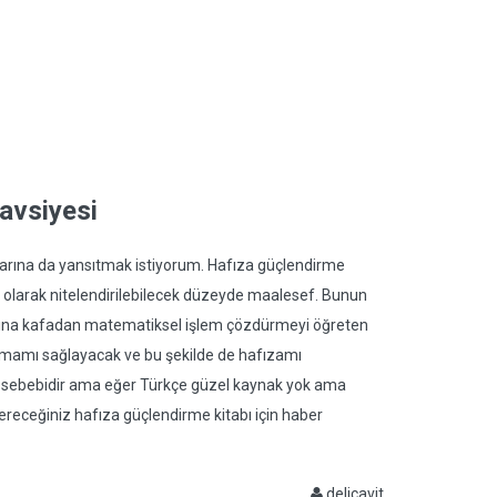
tavsiyesi
arına da yansıtmak istiyorum. Hafıza güçlendirme
siz olarak nitelendirilebilecek düzeyde maalesef. Bunun
ek başına kafadan matematiksel işlem çözdürmeyi öğreten
lamamı sağlayacak ve bu şekilde de hafızamı
ih sebebidir ama eğer Türkçe güzel kaynak yok ama
nereceğiniz hafıza güçlendirme kitabı için haber
delicavit