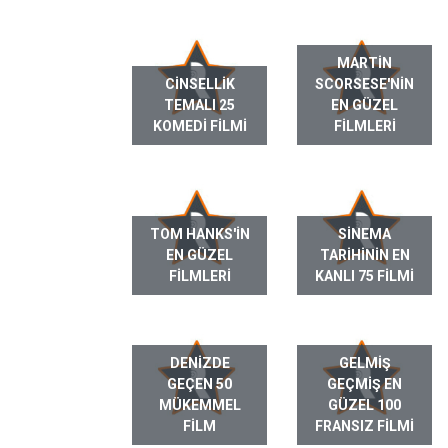
MARTIN
CINSELLIK
SCORSESE'NIN
TEMALI 25
EN GÜZEL
KOMEDI FILMI
FILMLERI
TOM HANKS'IN
SINEMA
EN GÜZEL
TARIHININ EN
FILMLERI
KANLI 75 FILMI
DENIZDE
GELMIŞ
GEÇEN 50
GEÇMIŞ EN
MÜKEMMEL
GÜZEL 100
FILM
FRANSIZ FILMI