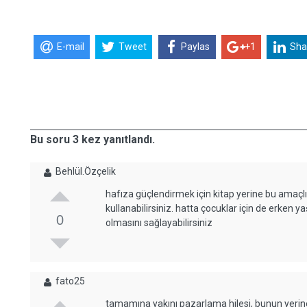
E-mail
Tweet
Paylas
+1
Sha
Bu soru 3 kez yanıtlandı.
Behlül.Özçelik
hafıza güçlendirmek için kitap yerine bu amaçlı
kullanabilirsiniz. hatta çocuklar için de erken y
0
olmasını sağlayabilirsiniz
fato25
tamamına yakını pazarlama hilesi, bunun yerin