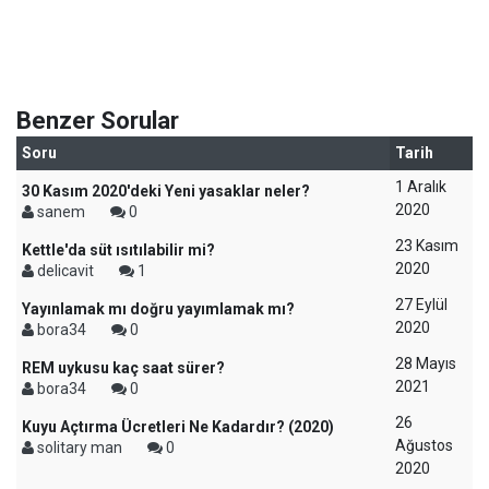
Benzer Sorular
Soru
Tarih
1 Aralık
30 Kasım 2020'deki Yeni yasaklar neler?
2020
sanem
0
23 Kasım
Kettle'da süt ısıtılabilir mi?
2020
delicavit
1
27 Eylül
Yayınlamak mı doğru yayımlamak mı?
2020
bora34
0
28 Mayıs
REM uykusu kaç saat sürer?
2021
bora34
0
26
Kuyu Açtırma Ücretleri Ne Kadardır? (2020)
Ağustos
solitary man
0
2020