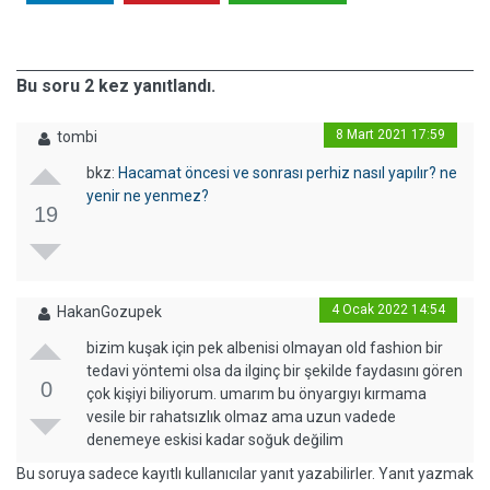
Bu soru 2 kez yanıtlandı.
8 Mart 2021 17:59
tombi
bkz:
Hacamat öncesi ve sonrası perhiz nasıl yapılır? ne
yenir ne yenmez?
19
4 Ocak 2022 14:54
HakanGozupek
bizim kuşak için pek albenisi olmayan old fashion bir
tedavi yöntemi olsa da ilginç bir şekilde faydasını gören
0
çok kişiyi biliyorum. umarım bu önyargıyı kırmama
vesile bir rahatsızlık olmaz ama uzun vadede
denemeye eskisi kadar soğuk değilim
Bu soruya sadece kayıtlı kullanıcılar yanıt yazabilirler. Yanıt yazmak