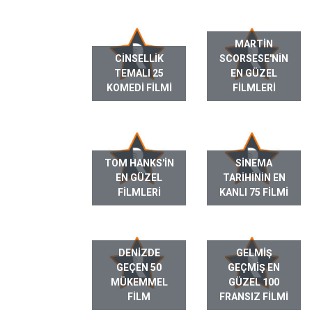
MARTIN
CINSELLIK
SCORSESE'NIN
TEMALI 25
EN GÜZEL
KOMEDI FILMI
FILMLERI
TOM HANKS'IN
SINEMA
EN GÜZEL
TARIHININ EN
FILMLERI
KANLI 75 FILMI
DENIZDE
GELMIŞ
GEÇEN 50
GEÇMIŞ EN
MÜKEMMEL
GÜZEL 100
FILM
FRANSIZ FILMI