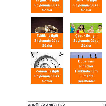
Yaşlılık ile ilgili
Sanat ile ilgili
Söylenmiş Güzel
Söylenmiş Güzel
Sözler
Sözler
Evlilik ile ilgili
Çocuk ile ilgili
Söylenmiş Güzel
Söylenmiş Güzel
Sözler
Sözler
Doberman
Pinscher
Zaman ile ilgili
Hakkında Tüm
Söylenmiş Güzel
Bilmeniz
Sözler
Gerekenler
POPÜLER ANKETLER