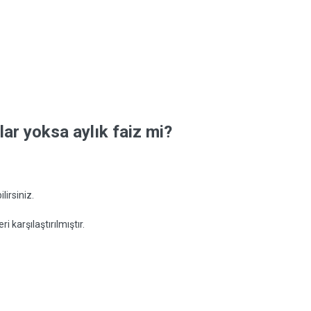
ar yoksa aylık faiz mi?
ilirsiniz.
ri karşılaştırılmıştır.