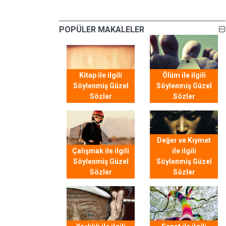
POPÜLER MAKALELER
Kitap ile ilgili
Ölüm ile ilgili
Söylenmiş Güzel
Söylenmiş Güzel
Sözler
Sözler
Değer ve Kıymet
Çalışmak ile ilgili
ile ilgili
Söylenmiş Güzel
Söylenmiş Güzel
Sözler
Sözler