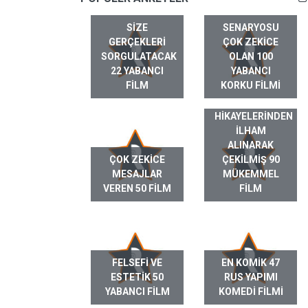
SIZE
SENARYOSU
GERÇEKLERI
ÇOK ZEKICE
SORGULATACAK
OLAN 100
22 YABANCI
YABANCI
FILM
KORKU FILMI
GERÇEK HAYAT
HIKAYELERINDEN
ILHAM
ALINARAK
ÇOK ZEKICE
ÇEKILMIŞ 90
MESAJLAR
MÜKEMMEL
VEREN 50 FILM
FILM
FELSEFI VE
EN KOMIK 47
ESTETIK 50
RUS YAPIMI
YABANCI FILM
KOMEDI FILMI