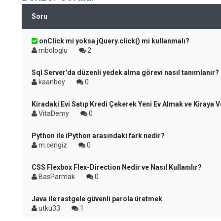
Soru
onClick mi yoksa jQuery.click() mi kullanmalı?
mbologlu
2
Sql Server'da düzenli yedek alma görevi nasıl tanımlanır?
kaanbey
0
Kiradaki Evi Satıp Kredi Çekerek Yeni Ev Almak ve Kiraya 
VitaDemy
0
Python ile iPython arasındaki fark nedir?
m.cengiz
0
CSS Flexbox Flex-Direction Nedir ve Nasıl Kullanılır?
BasParmak
0
Java ile rastgele güvenli parola üretmek
utku33
1