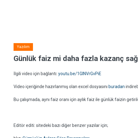
Yazılım
Günlük faiz mi daha fazla kazanç sağl
İlgili video için bağlantı:
youtu.be/1GINVrGvPiE
Video içeriğinde hazırlanmış olan excel dosyasını
buradan
indireb
Bu çalışmada, aynı faiz oranı için aylık faiz ile günlük faizin getirile
Editör editi: sitedeki bazı diğer benzer yazılar için;