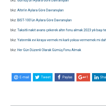
bkz:
Gümüş'ün Aylara Göre Davranışları
bkz:
Altın'ın Aylara Göre Davranışları
bkz:
BIST-100'ün Aylara Göre Davranışları
bkz:
Taksitli nakit avans çekerek altın fonu almak 2023 yılı başı 
bkz:
Yatırımlık evi kiraya vermek mi karlı yoksa vermemek mi dah
bkz:
Her Gün Düzenli Olarak Gümüş Fonu Almak
E-mail
Tweet
Paylas
+1
Sha