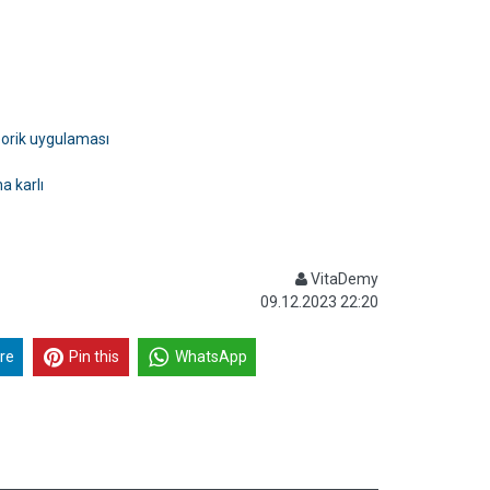
teorik uygulaması
a karlı
VitaDemy
09.12.2023 22:20
re
Pin this
WhatsApp