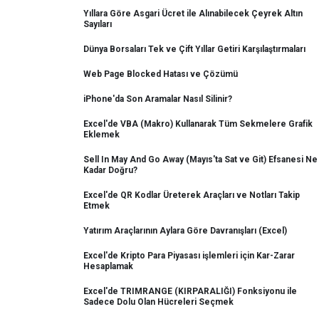
Yıllara Göre Asgari Ücret ile Alınabilecek Çeyrek Altın
Sayıları
Dünya Borsaları Tek ve Çift Yıllar Getiri Karşılaştırmaları
Web Page Blocked Hatası ve Çözümü
iPhone'da Son Aramalar Nasıl Silinir?
Excel'de VBA (Makro) Kullanarak Tüm Sekmelere Grafik
Eklemek
Sell In May And Go Away (Mayıs'ta Sat ve Git) Efsanesi Ne
Kadar Doğru?
Excel'de QR Kodlar Üreterek Araçları ve Notları Takip
Etmek
Yatırım Araçlarının Aylara Göre Davranışları (Excel)
Excel'de Kripto Para Piyasası işlemleri için Kar-Zarar
Hesaplamak
Excel'de TRIMRANGE (KIRPARALIĞI) Fonksiyonu ile
Sadece Dolu Olan Hücreleri Seçmek