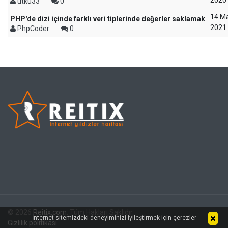
2020
utku33
0
14 Ma
PHP'de dizi içinde farklı veri tiplerinde değerler saklamak
2021
PhpCoder
0
© 2026
Reitix.com
. Tüm Hakları Saklıdır.
İnternet sitemizdeki deneyiminizi iyileştirmek için çerezler
Gizlilik politikası