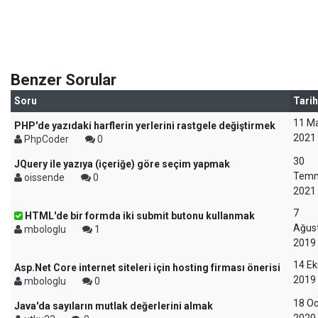
Benzer Sorular
Soru
Tarih
11 Ma
PHP'de yazıdaki harflerin yerlerini rastgele değiştirmek
2021
PhpCoder
0
30
JQuery ile yazıya (içeriğe) göre seçim yapmak
Tem
oissende
0
2021
7
HTML'de bir formda iki submit butonu kullanmak
Ağus
mbologlu
1
2019
14 E
Asp.Net Core internet siteleri için hosting firması önerisi
2019
mbologlu
0
18 O
Java'da sayıların mutlak değerlerini almak