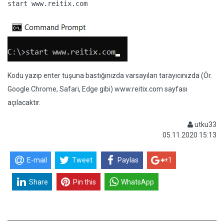
start www.reitix.com
Kodu yazıp enter tuşuna bastığınızda varsayılan tarayıcınızda (Ör.
Google Chrome, Safari, Edge gibi) www.reitix.com sayfası
açılacaktır.
utku33
05.11.2020 15:13
E-mail
Tweet
Paylas
+1
Share
Pin this
WhatsApp