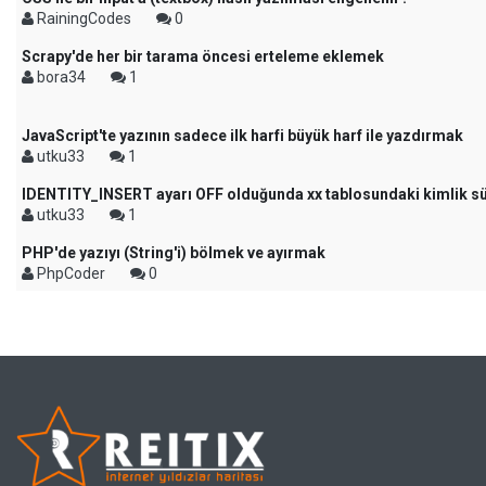
RainingCodes
0
Scrapy'de her bir tarama öncesi erteleme eklemek
bora34
1
JavaScript'te yazının sadece ilk harfi büyük harf ile yazdırmak
utku33
1
IDENTITY_INSERT ayarı OFF olduğunda xx tablosundaki kimlik sü
utku33
1
PHP'de yazıyı (String'i) bölmek ve ayırmak
PhpCoder
0