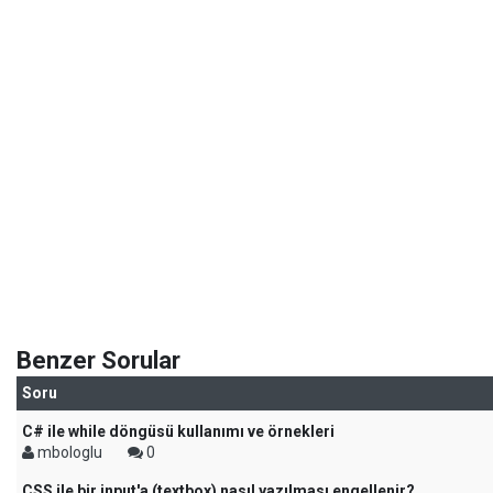
Benzer Sorular
Soru
C# ile while döngüsü kullanımı ve örnekleri
mbologlu
0
CSS ile bir input'a (textbox) nasıl yazılması engellenir?