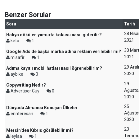
Benzer Sorular
Soru
Tarih
28 Nisa
Halıya dökülen yumurta kokusu nasıl giderilir?
2021
keto
1
30 Mar
Google Ads'de başka marka adına reklam verilebilir mi?
2021
misafir
1
29 Aral
Adıma kayıtlı mobil hatları nasıl öğrenebilirim?
2020
aybike
3
29
Copywriting Nedir?
Ağusto
Advertiser Guy
0
2020
25
Dünyada Almanca Konuşan Ülkeler
Ağusto
ennteresan
1
2020
23
Mersin'den Kıbrıs görülebilir mi?
Temm
leylaa
1